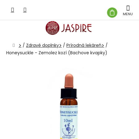
Prejsť
na
NÁKUP
obsah
KOŠÍK
Domov
/
Zdravé doplnky
/
Prírodná lekáreň
/
Honeysuckle - Zemolez kozí (Bachove kvapky)