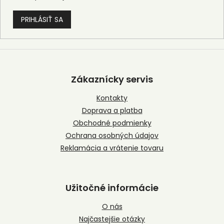
PRIHLÁSIŤ SA
Z
á
p
Zákaznícky servis
ä
t
Kontakty
i
Doprava a platba
e
Obchodné podmienky
Ochrana osobných údajov
Reklamácia a vrátenie tovaru
Užitočné informácie
O nás
Najčastejšie otázky