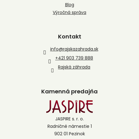
Blog
Výročná správa
Kontakt
info
@
rajskazahrada.sk
+421 903 739 888
Rajská záhrada
Kamenná predajňa
JASPIRE s. r. o.
Radničné námestie 1
902 01 Pezinok