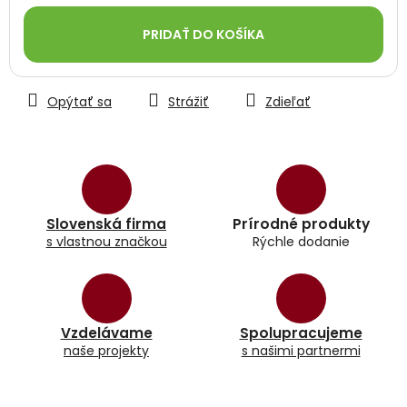
Jednotková
cena:
PRIDAŤ DO KOŠÍKA
Opýtať sa
Strážiť
Zdieľať
Slovenská firma
Prírodné produkty
s vlastnou značkou
Rýchle dodanie
Vzdelávame
Spolupracujeme
naše projekty
s našimi partnermi