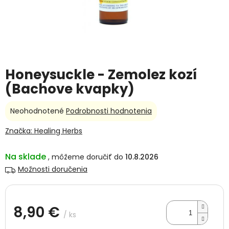
Honeysuckle - Zemolez kozí
(Bachove kvapky)
Priemerné
Neohodnotené
Podrobnosti hodnotenia
hodnotenie
produktu
Značka:
Healing Herbs
je
0,0
Na sklade
10.8.2026
z
5
Možnosti doručenia
hviezdičiek.
8,90 €
/ ks