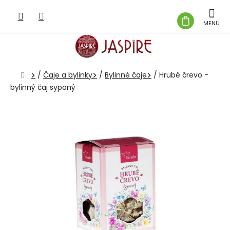
Prejsť
na
NÁKUP
obsah
KOŠÍK
Domov
/
Čaje a bylinky
/
Bylinné čaje
/
Hrubé črevo -
bylinný čaj sypaný