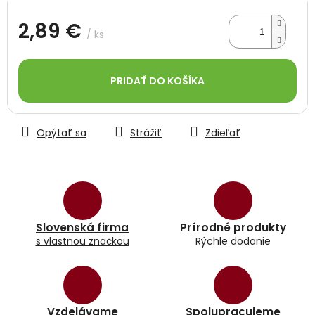
2,89 €
/ ks
Jednotková
cena:
PRIDAŤ DO KOŠÍKA
Opýtať sa
Strážiť
Zdieľať
Slovenská firma
Prírodné produkty
s vlastnou značkou
Rýchle dodanie
Vzdelávame
Spolupracujeme