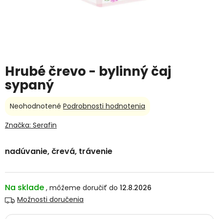
Hrubé črevo - bylinný čaj
sypaný
Priemerné
Neohodnotené
Podrobnosti hodnotenia
hodnotenie
produktu
Značka:
Serafin
je
0,0
nadúvanie, črevá, trávenie
z
5
hviezdičiek.
Na sklade
12.8.2026
Možnosti doručenia