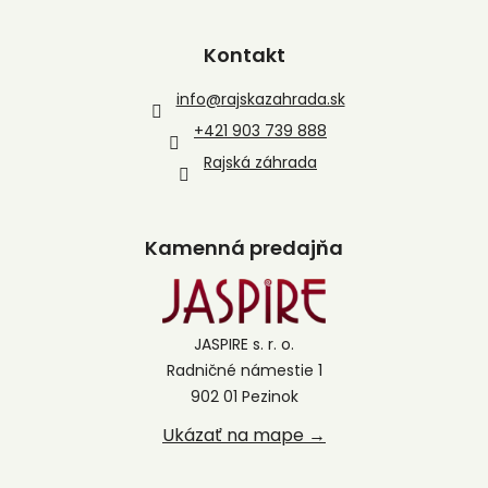
Kontakt
info
@
rajskazahrada.sk
+421 903 739 888
Rajská záhrada
Kamenná predajňa
JASPIRE s. r. o.
Radničné námestie 1
902 01 Pezinok
Ukázať na mape →