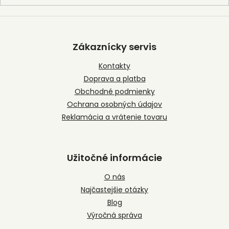
Z
á
p
Zákaznícky servis
ä
t
Kontakty
i
Doprava a platba
e
Obchodné podmienky
Ochrana osobných údajov
Reklamácia a vrátenie tovaru
Užitočné informácie
O nás
Najčastejšie otázky
Blog
Výročná správa