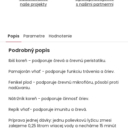
naše projekty
s našimi partnermi
Popis
Parametre
Hodnotenie
Podrobný popis
Ibiš koreň – podporuje črevá a črevnú peristatiku.
Pamajorán vňať - podporuje funkciu trávenia a čriev.
Fenikel plod - podporuje črevnú mikroflóru, pôsobí proti
nadúvaniu.
Nátržník koreň - podporuje činnosť čriev.
Repík vňať- podporuje imunitu a črevá.
Príprava jednej dávky: jednu polievkovú lyžicu zmesi
zalejeme 0,25 litrom vriacej vody a necháme 15 minút