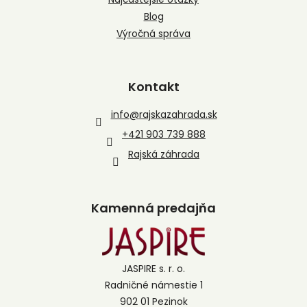
Blog
Výročná správa
Kontakt
info
@
rajskazahrada.sk
+421 903 739 888
Rajská záhrada
Kamenná predajňa
JASPIRE s. r. o.
Radničné námestie 1
902 01 Pezinok