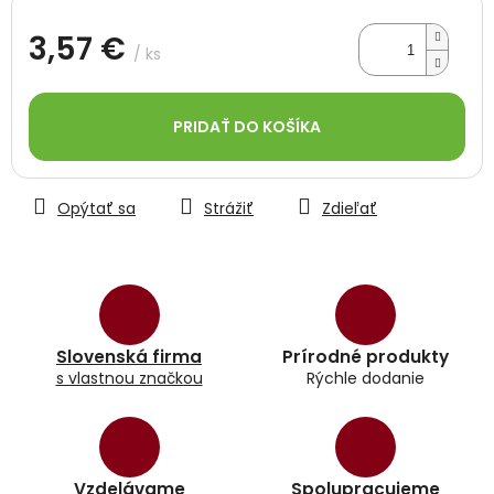
3,57 €
/ ks
Jednotková
cena:
PRIDAŤ DO KOŠÍKA
Opýtať sa
Strážiť
Zdieľať
Slovenská firma
Prírodné produkty
s vlastnou značkou
Rýchle dodanie
Vzdelávame
Spolupracujeme