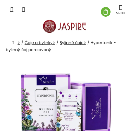
Prejsť
na
NÁKUP
obsah
KOŠÍK
Domov
/
Čaje a bylinky
/
Bylinné čaje
/
Hypertonik -
bylinný čaj porciovaný