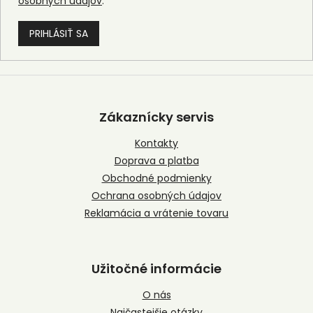
osobných údajov
.
PRIHLÁSIŤ SA
Z
á
p
Zákaznícky servis
ä
t
Kontakty
i
Doprava a platba
e
Obchodné podmienky
Ochrana osobných údajov
Reklamácia a vrátenie tovaru
Užitočné informácie
O nás
Najčastejšie otázky