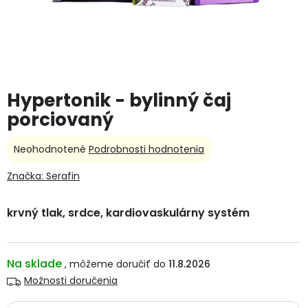
Hypertonik - bylinný čaj
porciovaný
Priemerné
Neohodnotené
Podrobnosti hodnotenia
hodnotenie
produktu
Značka:
Serafin
je
0,0
krvný tlak, srdce, kardiovaskulárny systém
z
5
hviezdičiek.
Na sklade
11.8.2026
Možnosti doručenia