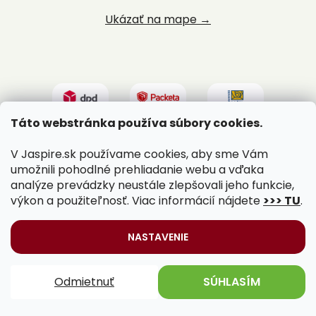
Ukázať na mape →
Táto webstránka používa súbory cookies.
V Jaspire.sk používame cookies, aby sme Vám
umožnili pohodlné prehliadanie webu a vďaka
analýze prevádzky neustále zlepšovali jeho funkcie,
výkon a použiteľnosť. Viac informácií nájdete
>>> TU
.
Vytvoril Shoptet
|
Upravil Balkys
NASTAVENIE
Copyright 2026
Jaspire.sk
. Všetky práva vyhradené.
Odmietnuť
SÚHLASÍM
Upraviť nastavenie cookies