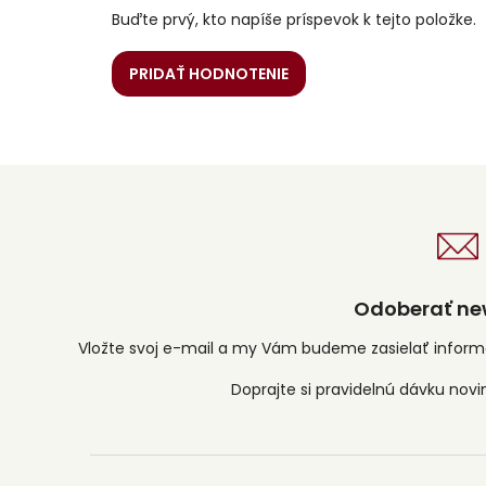
Buďte prvý, kto napíše príspevok k tejto položke.
PRIDAŤ HODNOTENIE
Odoberať new
Vložte svoj e-mail a my Vám budeme zasielať infor
Z