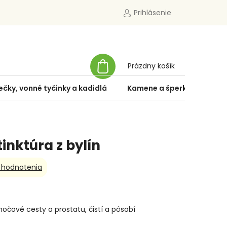
Prihlásenie
NÁKUPNÝ
Prázdny košík
KOŠÍK
ečky, vonné tyčinky a kadidlá
Kamene a šperky
Špe
 tinktúra z bylín
 hodnotenia
močové cesty a prostatu, čistí a pôsobí