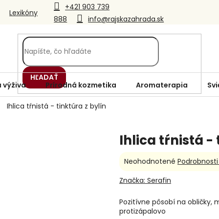
+421 903 739
Lexikóny
888
info@rajskazahrada.sk
HĽADAŤ
 výživa
Prírodná kozmetika
Aromaterapia
Svi
Ihlica tŕnistá - tinktúra z bylín
Ihlica tŕnistá -
Priemerné
Neohodnotené
Podrobnosti
hodnotenie
produktu
Značka:
Serafin
je
0,0
Pozitívne pôsobí na obličky, 
z
protizápalovo
5