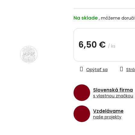
hviezdičiek.
Na sklade
6,50 €
/ ks
Jednotková
cena:
Opýtať sa
Strá
Slovenská firma
s vlastnou značkou
Vzdelávame
naše projekty