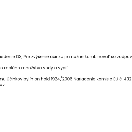
ol, riedenie D3; Pre zvýšenie účinku je možné kombinovať so zodp
do malého množstva vody a vypiť.
u účinkov bylín on hold 1924/2006 Nariadenie komisie EU č. 4
ov.