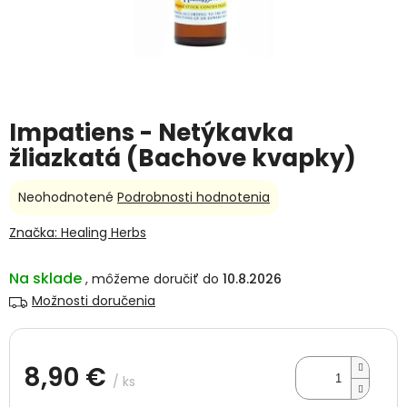
Impatiens - Netýkavka
žliazkatá (Bachove kvapky)
Priemerné
Neohodnotené
Podrobnosti hodnotenia
hodnotenie
produktu
Značka:
Healing Herbs
je
0,0
Na sklade
10.8.2026
z
5
Možnosti doručenia
hviezdičiek.
8,90 €
/ ks