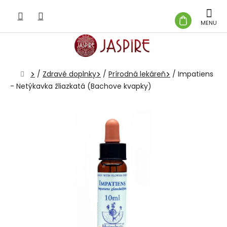
Prejsť
na
NÁKUP
obsah
KOŠÍK
Domov
/
Zdravé doplnky
/
Prírodná lekáreň
/
Impatiens
- Netýkavka žliazkatá (Bachove kvapky)