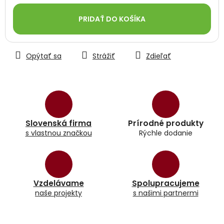
Jednotková
cena:
PRIDAŤ DO KOŠÍKA
Opýtať sa
Strážiť
Zdieľať
Slovenská firma
Prírodné produkty
s vlastnou značkou
Rýchle dodanie
Vzdelávame
Spolupracujeme
naše projekty
s našimi partnermi