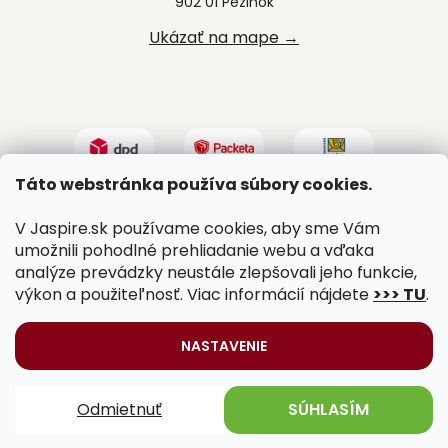
902 01 Pezinok
Ukázať na mape →
Táto webstránka používa súbory cookies.
V Jaspire.sk používame cookies, aby sme Vám
umožnili pohodlné prehliadanie webu a vďaka
analýze prevádzky neustále zlepšovali jeho funkcie,
výkon a použiteľnosť. Viac informácií nájdete
>>> TU
.
Vytvoril Shoptet
|
Upravil Balkys
NASTAVENIE
Copyright 2026
Jaspire.sk
. Všetky práva vyhradené.
Odmietnuť
SÚHLASÍM
Upraviť nastavenie cookies