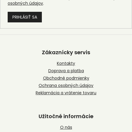
osobných údajov
.
PRIHLÁSIŤ SA
Z
á
p
Zákaznícky servis
ä
t
Kontakty
i
Doprava a platba
e
Obchodné podmienky
Ochrana osobných údajov
Reklamácia a vrátenie tovaru
Užitočné informácie
O nás