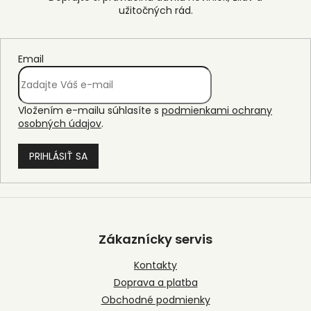
Email
Vložením e-mailu súhlasíte s
podmienkami ochrany
osobných údajov
.
PRIHLÁSIŤ SA
Z
á
p
Zákaznícky servis
ä
t
Kontakty
i
Doprava a platba
e
Obchodné podmienky