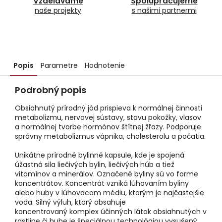
Vzdelávame
Spolupracujeme
naše projekty
s našimi partnermi
Popis
Parametre
Hodnotenie
Podrobný popis
Obsiahnutý prírodný jód prispieva k normálnej činnosti
metabolizmu, nervovej sústavy, stavu pokožky, vlasov
a normálnej tvorbe hormónov štítnej žľazy. Podporuje
správny metabolizmus vápnika, cholesterolu a počatia.
Unikátne prírodné bylinné kapsule, kde je spojená
úžastná sila liečivých bylin, liečivých húb a tiež
vitamínov a minerálov. Označené byliny sú vo forme
koncentrátov. Koncentrát vzniká lúhovaním byliny
alebo huby v lúhovacom médiu, ktorým je najčastejšie
voda. Silný výluh, ktorý obsahuje
koncentrovaný komplex účinných látok obsiahnutých v
rastline či hube je špeciálnou technológiou vysušený