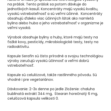
na prášok. Tento prášok sa potom dávkuje do
jednotlivých kasulí. Koncentráty majú vysokú kvalitu,
vysokú vstrebateľnosť a sú veľmi účinné. Koncentráty
obsahujú ďaleko viac účinných látok ako namletá
bylina alebo huba a jeho vstrebateľnosť v organizme je
veľmi vysoká.
Výrobok obsahuje byliny a huby, ktoré majú testy na
ťažké kovy, pesticídy, mikrobiologické testy, testy na
radioaktivitu.
Kapsule Serafin sú čisto prírodné a svojou technológiou
výroby zaručujú vysokú účinnosť a veľmi dobrú
vstrebateľnosť.
Kapsule sú celulózové, takže rastlinného pôvodu. Sú
vhodné i pre vegetariánov.
Dávkovanie: 2-3x denne po jedle Zloženie: chaluha
bublinatá extrakt 344 mg, Stearan horečnatý 6 mg,
celulózová kapsula velikosti 0.