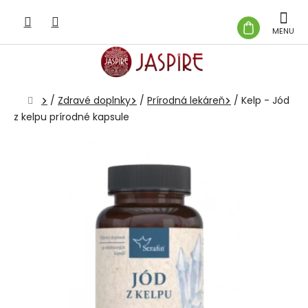
Prejsť
na
NÁKUP
obsah
KOŠÍK
Domov
/
Zdravé doplnky
/
Prírodná lekáreň
/
Kelp - Jód
z kelpu prírodné kapsule