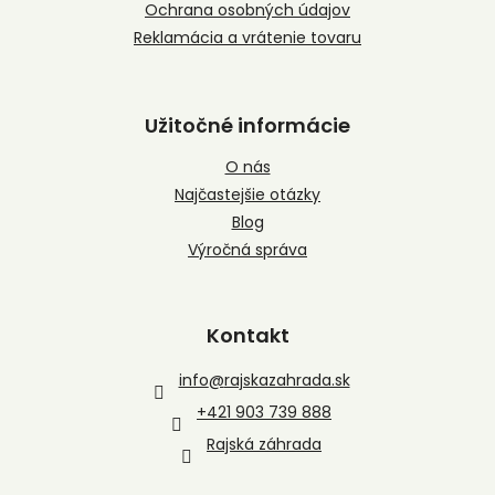
Ochrana osobných údajov
Reklamácia a vrátenie tovaru
Užitočné informácie
O nás
Najčastejšie otázky
Blog
Výročná správa
Kontakt
info
@
rajskazahrada.sk
+421 903 739 888
Rajská záhrada