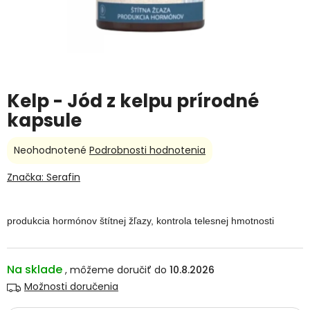
Kelp - Jód z kelpu prírodné
kapsule
Priemerné
Neohodnotené
Podrobnosti hodnotenia
hodnotenie
produktu
Značka:
Serafin
je
0,0
z
produkcia hormónov štítnej žľazy, kontrola telesnej hmotnosti
5
hviezdičiek.
Na sklade
10.8.2026
Možnosti doručenia