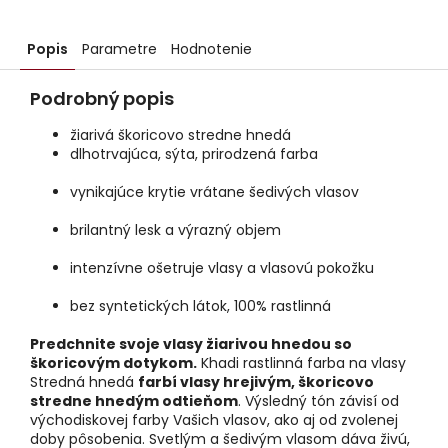
Popis
Parametre
Hodnotenie
Podrobný popis
žiarivá škoricovo stredne hnedá
dlhotrvajúca, sýta, prirodzená farba
vynikajúce krytie vrátane šedivých vlasov
brilantný lesk a výrazný objem
intenzívne ošetruje vlasy a vlasovú pokožku
bez syntetických látok, 100% rastlinná
Predchnite svoje vlasy žiarivou hnedou so
škoricovým dotykom.
Khadi rastlinná farba na vlasy
Stredná hnedá
farbí vlasy hrejivým, škoricovo
stredne hnedým odtieňom
. Výsledný tón závisí od
východiskovej farby Vašich vlasov, ako aj od zvolenej
doby pôsobenia. Svetlým a šedivým vlasom dáva živú,