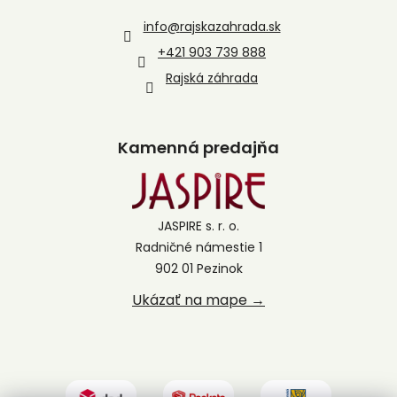
info
@
rajskazahrada.sk
+421 903 739 888
Rajská záhrada
Kamenná predajňa
JASPIRE s. r. o.
Radničné námestie 1
902 01 Pezinok
Ukázať na mape →