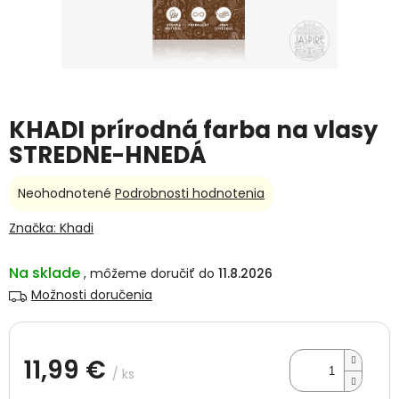
KHADI prírodná farba na vlasy
STREDNE-HNEDÁ
Priemerné
Neohodnotené
Podrobnosti hodnotenia
hodnotenie
produktu
Značka:
Khadi
je
0,0
Na sklade
11.8.2026
z
5
Možnosti doručenia
hviezdičiek.
11,99 €
/ ks