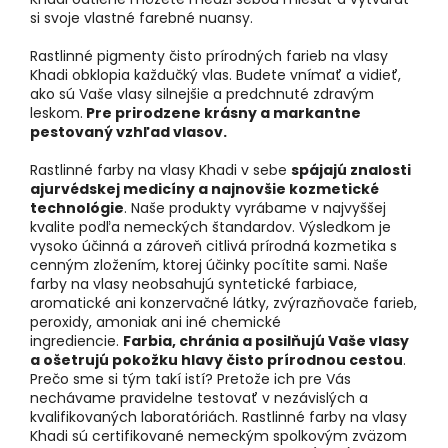
si svoje vlastné farebné nuansy.
Rastlinné pigmenty čisto prírodných farieb na vlasy
Khadi obklopia každučký vlas. Budete vnímať a vidieť,
ako sú Vaše vlasy silnejšie a predchnuté zdravým
leskom.
Pre prirodzene krásny a markantne
pestovaný vzhľad vlasov.
Rastlinné farby na vlasy Khadi v sebe
spájajú znalosti
ajurvédskej medicíny a najnovšie kozmetické
technológie
. Naše produkty vyrábame v najvyššej
kvalite podľa nemeckých štandardov. Výsledkom je
vysoko účinná a zároveň citlivá prírodná kozmetika s
cenným zložením, ktorej účinky pocítite sami. Naše
farby na vlasy neobsahujú syntetické farbiace,
aromatické ani konzervačné látky, zvýrazňovače farieb,
peroxidy, amoniak ani iné chemické
ingrediencie.
Farbia, chránia a posilňujú Vaše vlasy
a ošetrujú pokožku hlavy čisto prírodnou cestou
.
Prečo sme si tým takí istí? Pretože ich pre Vás
nechávame pravidelne testovať v nezávislých a
kvalifikovaných laboratóriách. Rastlinné farby na vlasy
Khadi sú certifikované nemeckým spolkovým zväzom