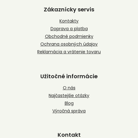
á
p
Zákaznícky servis
ä
t
Kontakty
i
Doprava a platba
e
Obchodné podmienky
Ochrana osobných údajov
Reklamácia a vrátenie tovaru
Užitočné informácie
O nás
Najčastejšie otázky
Blog
Výročná správa
Kontakt