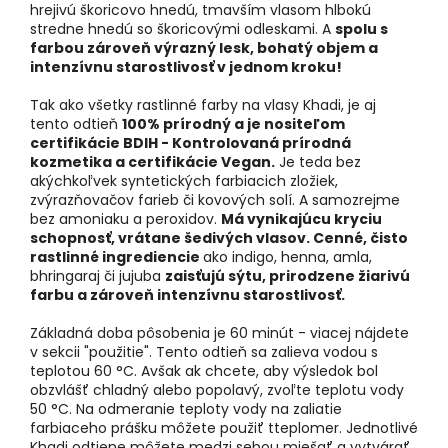
hrejivú škoricovo hnedú, tmavším vlasom hlbokú
stredne hnedú so škoricovými odleskami. A
spolu s
farbou zároveň výrazný lesk, bohatý objem a
intenzívnu starostlivosť v jednom kroku!
Tak ako všetky rastlinné farby na vlasy Khadi, je aj
tento odtieň
100% prírodný a je nositeľom
certifikácie BDIH - Kontrolovaná prírodná
kozmetika a certifikácie Vegan.
Je teda bez
akýchkoľvek syntetických farbiacich zložiek,
zvýrazňovačov farieb či kovových solí. A samozrejme
bez amoniaku a peroxidov.
Má vynikajúcu kryciu
schopnosť, vrátane šedivých vlasov. Cenné, čisto
rastlinné ingrediencie
ako indigo, henna, amla,
bhringaraj či jujuba
zaisťujú sýtu, prirodzene žiarivú
farbu a zároveň intenzívnu starostlivosť.
Základná doba pôsobenia je 60 minút - viacej nájdete
v sekcii "použitie". Tento odtieň sa zalieva vodou s
teplotou 60 °C. Avšak ak chcete, aby výsledok bol
obzvlášť chladný alebo popolavý, zvoľte teplotu vody
50 °C. Na odmeranie teploty vody na zaliatie
farbiaceho prášku môžete použiť tteplomer. Jednotlivé
Khadi odtiene môžete medzi sebou miešať a vytvárať