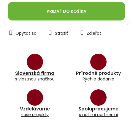
Jednotková
cena:
PRIDAŤ DO KOŠÍKA
Opýtať sa
Strážiť
Zdieľať
Slovenská firma
Prírodné produkty
s vlastnou značkou
Rýchle dodanie
Vzdelávame
Spolupracujeme
naše projekty
s našimi partnermi