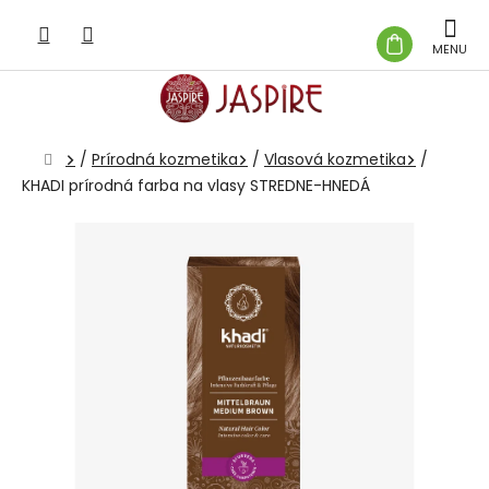
Prejsť
na
NÁKUP
obsah
KOŠÍK
Domov
/
Prírodná kozmetika
/
Vlasová kozmetika
/
KHADI prírodná farba na vlasy STREDNE-HNEDÁ