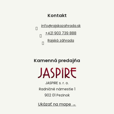
Kontakt
info
@
rajskazahrada.sk
+421 903 739 888
Rajská záhrada
Kamenná predajňa
JASPIRE s. r. o.
Radničné námestie 1
902 01 Pezinok
Ukázať na mape →