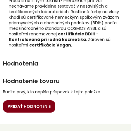
Prečo sme si tým takí istí? Pretože ich pre Vás
nechávame pravidelne testovať v nezávislých a
kvalifikovaných laboratóriách. Rastlinné farby na vlasy
Khadi sú certifikované nemeckým spolkovým zväzom
priemyselných a obchodných podnikov (BDIH) podľa
medzinárodného štandardu COSMOS AISBL a sú
nositeľmi renomovanej
certifikácie BDIH -
Kontrolovaná prírodná kozmetika
. Zároveň sú
nositeľmi
certifikácie Vegan
.
Hodnotenie tovaru
Buďte prvý, kto napíše príspevok k tejto položke.
PRIDAŤ HODNOTENIE