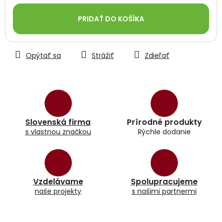
Jednotková
cena:
PRIDAŤ DO KOŠÍKA
Opýtať sa
Strážiť
Zdieľať
Slovenská firma
Prírodné produkty
s vlastnou značkou
Rýchle dodanie
Vzdelávame
Spolupracujeme
naše projekty
s našimi partnermi