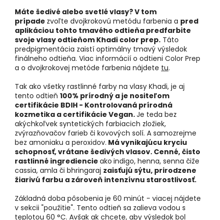
Máte šedivé alebo svetlé vlasy? V tom
prípade
zvoľte dvojkrokovú metódu farbenia a
pred
aplikáciou tohto tmavého odtieňa predfarbite
svoje vlasy odtieňom Khadi color prep.
Táto
predpigmentácia zaistí optimálny tmavý výsledok
finálneho odtieňa. Viac informácií o odtieni Color Prep
a o dvojkrokovej metóde farbenia nájdete
tu
.
Tak ako všetky rastlinné farby na vlasy Khadi, je aj
tento odtieň
100% prírodný a je nositeľom
certifikácie BDIH - Kontrolovaná prírodná
kozmetika a certifikácie Vegan.
Je teda bez
akýchkoľvek syntetických farbiacich zložiek,
zvýrazňovačov farieb či kovových solí. A samozrejme
bez amoniaku a peroxidov.
Má vynikajúcu kryciu
schopnosť, vrátane šedivých vlasov. Cenné, čisto
rastlinné ingrediencie
ako
indigo, henna, senna čiže
cassia, amla či bhringaraj
zaisťujú sýtu, prirodzene
žiarivú farbu a zároveň intenzívnu starostlivosť.
Základná doba pôsobenia je 60 minút - viacej nájdete
v sekcii "použitie". Tento odtieň sa zalieva vodou s
teplotou 60 °C. Avšak ak chcete, aby výsledok bol