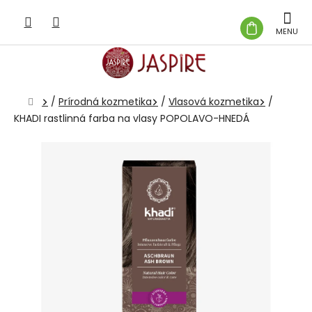
Prejsť
na
NÁKUP
obsah
KOŠÍK
Domov
/
Prírodná kozmetika
/
Vlasová kozmetika
/
KHADI rastlinná farba na vlasy POPOLAVO-HNEDÁ