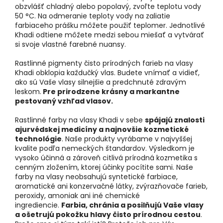
obzvlášť chladný alebo popolavý, zvoľte teplotu vody
50 °C. Na odmeranie teploty vody na zaliatie
farbiaceho prášku môžete použiť teplomer. Jednotlivé
Khadi odtiene môžete medzi sebou miešať a vytvárať
si svoje vlastné farebné nuansy.
Rastlinné pigmenty čisto prírodných farieb na vlasy
Khadi obklopia každučký vlas. Budete vnímať a vidieť,
ako sú Vaše vlasy silnejšie a predchnuté zdravým
leskom.
Pre prirodzene krásny a markantne
pestovaný vzhľad vlasov.
Rastlinné farby na vlasy Khadi v sebe
spájajú znalosti
ajurvédskej medicíny a najnovšie kozmetické
technológie
. Naše produkty vyrábame v najvyššej
kvalite podľa nemeckých štandardov. Výsledkom je
vysoko účinná a zároveň citlivá prírodná kozmetika s
cenným zložením, ktorej účinky pocítite sami. Naše
farby na vlasy neobsahujú syntetické farbiace,
aromatické ani konzervačné látky, zvýrazňovače farieb,
peroxidy, amoniak ani iné chemické
ingrediencie.
Farbia, chránia a posilňujú Vaše vlasy
a ošetrujú pokožku hlavy čisto prírodnou cestou
.