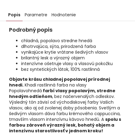
Popis
Parametre
Hodnotenie
Podrobný popis
chladná, popolavo stredne hnedá
dlhotrvajúca, sýta, prirodzená farba
vynikajúce krytie vrátane šedivých vlasov
brilantný lesk a výrazný objem
intenzívne ošetruje vlasy a vlasovú pokožku
bez syntetických látok, 100% rastlinná
Objavte krásu chladnej popolavej prírodnej
hnedi.
Khadi rastlinná farba na vlasy
Popolavohnedá
farbí vlasy popolavým, stredne
hnedým odtieňom
, bez načervenalých odleskov.
Výsledný tón závisí od východiskovej farby Vašich
vlasov, ako aj od zvolenej doby pôsobenia. Svetlým a
šedivým vlasom dáva farbu krémového cappuccina,
tmavším vlasom intenzívnu kávovo hnedú. A
spolu s
farbou
zároveň výrazný lesk, bohatý objem a
intenzívnu starostlivosť v jednom kroku!