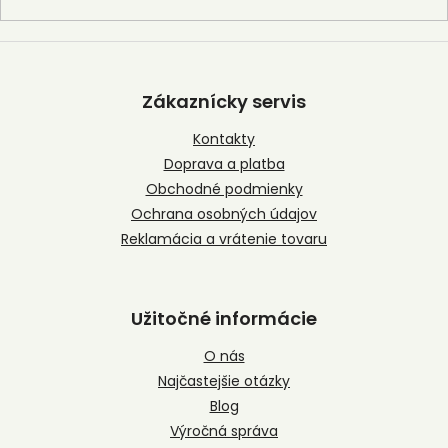
Z
á
p
Zákaznícky servis
ä
t
Kontakty
i
Doprava a platba
e
Obchodné podmienky
Ochrana osobných údajov
Reklamácia a vrátenie tovaru
Užitočné informácie
O nás
Najčastejšie otázky
Blog
Výročná správa