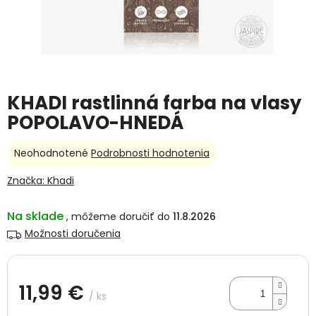
KHADI rastlinná farba na vlasy
POPOLAVO-HNEDÁ
Priemerné
Neohodnotené
Podrobnosti hodnotenia
hodnotenie
produktu
Značka:
Khadi
je
0,0
Na sklade
11.8.2026
z
5
Možnosti doručenia
hviezdičiek.
11,99 €
/ ks