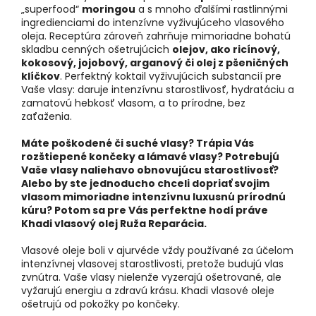
„superfood“
moringou
a s mnoho ďalšími rastlinnými
ingredienciami do intenzívne vyživujúceho vlasového
oleja. Receptúra zároveň zahrňuje mimoriadne bohatú
skladbu cenných ošetrujúcich
olejov, ako ricínový,
kokosový, jojobový, arganový či olej z pšeničných
klíčkov
. Perfektný koktail vyživujúcich substancií pre
Vaše vlasy: daruje intenzívnu starostlivosť, hydratáciu a
zamatovú hebkosť vlasom, a to prírodne, bez
zaťaženia.
Máte poškodené či suché vlasy? Trápia Vás
rozštiepené končeky a lámavé vlasy? Potrebujú
Vaše vlasy naliehavo obnovujúcu starostlivosť?
Alebo by ste jednoducho chceli dopriať svojim
vlasom mimoriadne intenzívnu luxusnú prírodnú
kúru? Potom sa pre Vás perfektne hodí práve
Khadi vlasový olej Ruža Reparácia.
Vlasové oleje boli v ajurvéde vždy používané za účelom
intenzívnej vlasovej starostlivosti, pretože budujú vlas
zvnútra. Vaše vlasy nielenže vyzerajú ošetrované, ale
vyžarujú energiu a zdravú krásu. Khadi vlasové oleje
ošetrujú od pokožky po končeky.