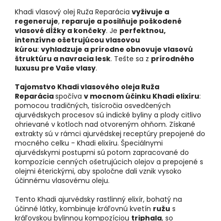
Khadi vlasový olej Ruža Reparácia
vyživuje a
regeneruje
,
reparuje a posilňuje poškodené
vlasové dĺžky a končeky
. Je
perfektnou,
intenzívne ošetrujúcou vlasovou
kúrou
:
vyhladzuje a prírodne obnovuje vlasovú
štruktúru a navracia lesk
. Tešte sa z
prírodného
luxusu pre Vaše vlasy
.
Tajomstvo Khadi vlasového oleja Ruža
Reparácia
spočíva
v mocnom účinku Khadi elixíru
:
pomocou tradičných, tisícročia osvedčených
ajurvédskych procesov sú indické byliny a plody citlivo
ohrievané v kotloch nad otvoreným ohňom. Získané
extrakty sú v rámci ajurvédskej receptúry prepojené do
mocného celku - Khadi elixíru. Špeciálnymi
ajurvédskymi postupmi sú potom zapracované do
kompozície cenných ošetrujúcich olejov a prepojené s
olejmi éterickými, aby spoločne dali vznik vysoko
účinnému vlasovému oleju.
Tento Khadi ajurvédsky rastlinný elixír, bohatý na
účinné látky, kombinuje kráľovnú kvetín
ružu
s
kráľovskou bylinnou kompozíciou
triphala
, so