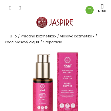
Prejsť
na
NÁKUP
obsah
KOŠÍK
Domov
/
Prírodná kozmetika
/
Vlasová kozmetika
/
Khadi vlasový olej RUŽA reparácia