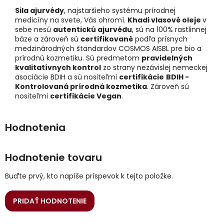
Sila ajurvédy
, najstaršieho systému prírodnej
medicíny na svete, Vás ohromí.
Khadi vlasové oleje
v
sebe nesú
autentickú ajurvédu
, sú na 100% rastlinnej
báze a zároveň sú
certifikované
podľa prísnych
medzinárodných štandardov COSMOS AISBL pre bio a
prírodnú kozmetiku. Sú predmetom
pravidelných
kvalitatívnych kontrol
zo strany nezávislej nemeckej
asociácie BDIH a sú nositeľmi
certifikácie
BDIH -
Kontrolovaná prírodná kozmetika
. Zároveň sú
nositeľmi
certifikácie Vegan
.
Hodnotenie tovaru
Buďte prvý, kto napíše príspevok k tejto položke.
PRIDAŤ HODNOTENIE