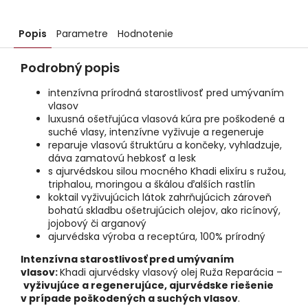
Popis
Parametre
Hodnotenie
Podrobný popis
intenzívna prírodná starostlivosť pred umývaním
vlasov
luxusná ošetřujúca vlasová kúra pre poškodené a
suché vlasy, intenzívne vyživuje a regeneruje
reparuje vlasovú štruktúru a končeky, vyhladzuje,
dáva zamatovú hebkosť a lesk
s ajurvédskou silou mocného Khadi elixíru s ružou,
triphalou, moringou a škálou ďalších rastlín
koktail vyživujúcich látok zahrňujúcich zároveň
bohatú skladbu ošetrujúcich olejov, ako ricínový,
jojobový či arganový
ajurvédska výroba a receptúra, 100% prírodný
Intenzívna starostlivosť pred umývaním
vlasov:
Khadi ajurvédsky vlasový olej Ruža Reparácia –
vyživujúce a regenerujúce, ajurvédske riešenie
v prípade poškodených a suchých vlasov
.