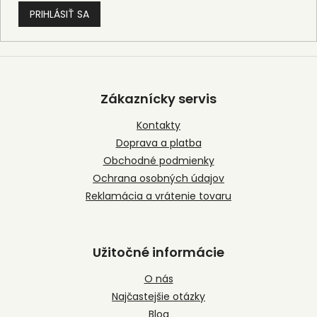
PRIHLÁSIŤ SA
Z
á
p
Zákaznícky servis
ä
t
Kontakty
i
Doprava a platba
e
Obchodné podmienky
Ochrana osobných údajov
Reklamácia a vrátenie tovaru
Užitočné informácie
O nás
Najčastejšie otázky
Blog