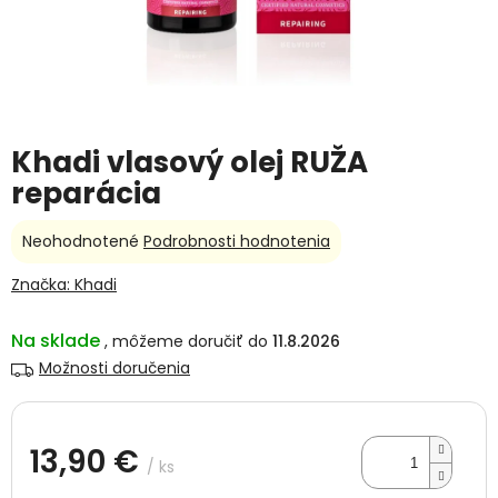
Khadi vlasový olej RUŽA
reparácia
Priemerné
Neohodnotené
Podrobnosti hodnotenia
hodnotenie
produktu
Značka:
Khadi
je
0,0
Na sklade
11.8.2026
z
5
Možnosti doručenia
hviezdičiek.
13,90 €
/ ks