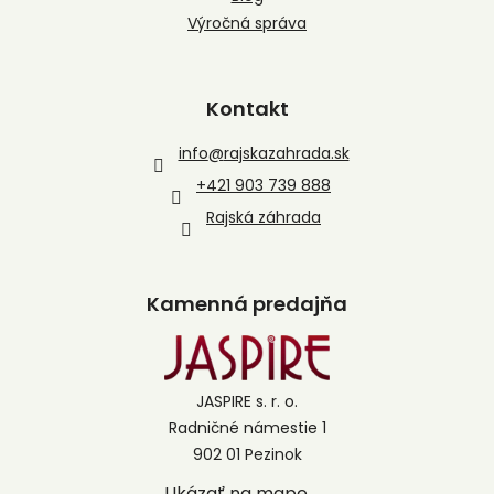
Výročná správa
Kontakt
info
@
rajskazahrada.sk
+421 903 739 888
Rajská záhrada
Kamenná predajňa
JASPIRE s. r. o.
Radničné námestie 1
902 01 Pezinok
Ukázať na mape →