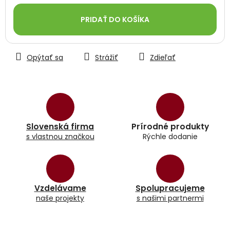
Jednotková
cena:
PRIDAŤ DO KOŠÍKA
Opýtať sa
Strážiť
Zdieľať
Slovenská firma
Prírodné produkty
s vlastnou značkou
Rýchle dodanie
Vzdelávame
Spolupracujeme
naše projekty
s našimi partnermi