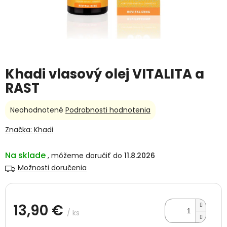
Khadi vlasový olej VITALITA a
RAST
Priemerné
Neohodnotené
Podrobnosti hodnotenia
hodnotenie
produktu
Značka:
Khadi
je
0,0
Na sklade
11.8.2026
z
5
Možnosti doručenia
hviezdičiek.
13,90 €
/ ks