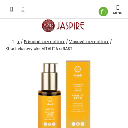
Prejsť
na
NÁKUP
obsah
KOŠÍK
Domov
/
Prírodná kozmetika
/
Vlasová kozmetika
/
Khadi vlasový olej VITALITA a RAST