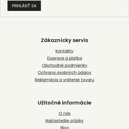
PRIHLÁSIŤ SA
Z
á
p
Zákaznícky servis
ä
t
Kontakty
i
Doprava a platba
e
Obchodné podmienky
Ochrana osobných údajov
Reklamácia a vrátenie tovaru
Užitočné informácie
O nás
Najčastejšie otázky
Blog