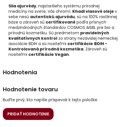
Sila ajurvédy
, najstaršieho systému prírodnej
medicíny na svete, Vás ohromí.
Khadi vlasové oleje
v
sebe nesú
autentickú ajurvédu
, sú na 100% rastlinnej
báze a zároveň sú
certifikované
podľa prísnych
medzinárodných štandardov COSMOS AISBL pre bio a
prírodnú kozmetiku. Sú predmetom
pravidelných
kvalitatívnych kontrol
zo strany nezávislej nemeckej
asociácie BDIH a sú nositeľmi
certifikácie
BDIH -
Kontrolovaná prírodná kozmetika
. Zároveň sú
nositeľmi
certifikácie Vegan
.
Hodnotenie tovaru
Buďte prvý, kto napíše príspevok k tejto položke.
PRIDAŤ HODNOTENIE