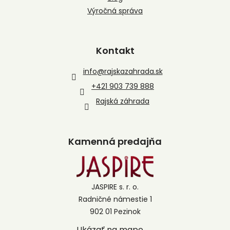
Výročná správa
Kontakt
info
@
rajskazahrada.sk
+421 903 739 888
Rajská záhrada
Kamenná predajňa
JASPIRE s. r. o.
Radničné námestie 1
902 01 Pezinok
Ukázať na mape →