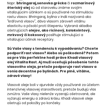
Napr.
bhringaraj,
senovka grécka
či
rozmarínový
éterický olej
sú od staroveku známe svojím
vitalizujúcim účinkom a sú používané na stimuláciu
rastu vlasov. Bhringaraj, bylina v Indii nazývaná ako
"kráľovná vlasov", dáva vlasom zároveň vitálnu
elasticitu a pôsobí proti štiepeniu. Vybraná skladba
ošetrujúcich
olejov, ako ricínový, kolokvintový,
mrkvový či kokosový
posilňuje stimulujúci a
vitalizujúci účinok receptúry.
Sú Vaše vlasy s tendenciu k vypadávaniu? Chcete
podporiť rast vlasov? Alebo sú poškodené? Potom
sa pre Vás perfektne hodí práve Khadi vlasový
olej Vitalita Rast. Aj muži oceňujú pôsobenie tohto
vlasového oleja, pretože podporuje rast vlasov a
vonia decentne po bylinách. Pre plné, vitálne,
zdravé vlasy!
Vlasové oleje boli v ajurvéde vždy používané za účelom
intenzívnej vlasovej starostlivosti, pretože budujú vlas
zvnútra. Vaše vlasy nielenže vyzerajú ošetrované, ale
vyžarujú energiu a zdravú krásu. Khadi vlasové oleje
ošetrujú od pokožky po končeky.