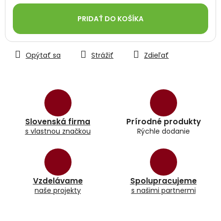
Jednotková
cena:
PRIDAŤ DO KOŠÍKA
Opýtať sa
Strážiť
Zdieľať
Slovenská firma
Prírodné produkty
s vlastnou značkou
Rýchle dodanie
Vzdelávame
Spolupracujeme
naše projekty
s našimi partnermi