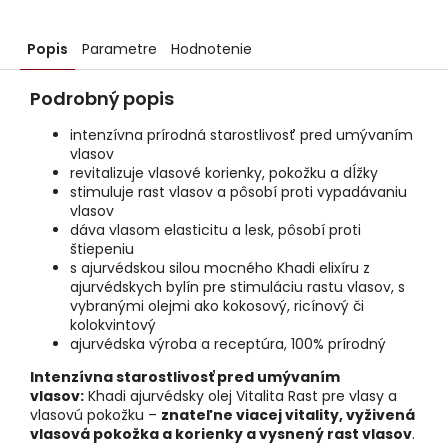
Popis
Parametre
Hodnotenie
Podrobný popis
intenzívna prírodná starostlivosť pred umývaním
vlasov
revitalizuje vlasové korienky, pokožku a dĺžky
stimuluje rast vlasov a pôsobí proti vypadávaniu
vlasov
dáva vlasom elasticitu a lesk, pôsobí proti
štiepeniu
s ajurvédskou silou mocného Khadi elixíru z
ajurvédskych bylín pre stimuláciu rastu vlasov, s
vybranými olejmi ako kokosový, ricínový či
kolokvintový
ajurvédska výroba a receptúra, 100% prírodný
Intenzívna starostlivosť pred umývaním
vlasov:
Khadi ajurvédsky olej Vitalita Rast pre vlasy a
vlasovú pokožku –
znateľne viacej vitality, vyživená
vlasová pokožka a korienky a vysnený rast vlasov
.