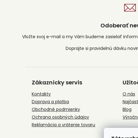
Odoberať new
Vložte svoj e-mail a my Vám budeme zasielať infor
Z
á
Zákaznícky servis
Užito
p
ä
Kontakty
O nás
t
Doprava a platba
Najčast
i
e
Obchodné podmienky
Blog
Ochrana osobných údajov
Výročn
Reklamácia a vrátenie tovaru