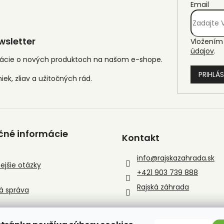
Email
sletter
Vložením 
údajov
.
mácie o nových produktoch na našom e-shope.
PRIHLÁS
čné informácie
Kontakt
info
@
rajskazahrada.sk
ejšie otázky
+421 903 739 888
Rajská záhrada
á správa