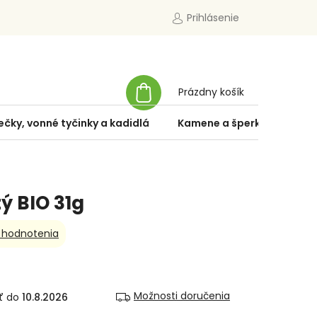
Prihlásenie
NÁKUPNÝ
Prázdny košík
KOŠÍK
ečky, vonné tyčinky a kadidlá
Kamene a šperky
Špe
ý BIO 31g
 hodnotenia
Možnosti doručenia
10.8.2026