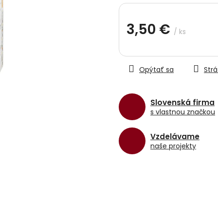
hviezdičiek.
3,50 €
/ ks
Jednotková
cena:
Opýtať sa
Strá
Slovenská firma
s vlastnou značkou
Vzdelávame
naše projekty