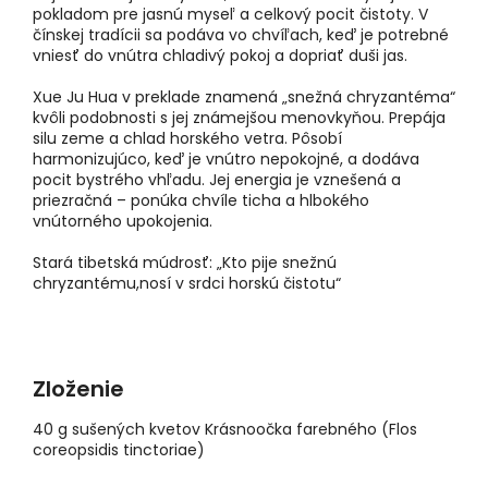
pokladom pre jasnú myseľ a celkový pocit čistoty. V
čínskej tradícii sa podáva vo chvíľach, keď je potrebné
vniesť do vnútra chladivý pokoj a dopriať duši jas.
Xue Ju Hua v preklade znamená „snežná chryzantéma“
kvôli podobnosti s jej známejšou menovkyňou. Prepája
silu zeme a chlad horského vetra. Pôsobí
harmonizujúco, keď je vnútro nepokojné, a dodáva
pocit bystrého vhľadu. Jej energia je vznešená a
priezračná – ponúka chvíle ticha a hlbokého
vnútorného upokojenia.
Stará tibetská múdrosť: „Kto pije snežnú
chryzantému,nosí v srdci horskú čistotu“
Zloženie
40 g sušených kvetov Krásnoočka farebného (Flos
coreopsidis tinctoriae)