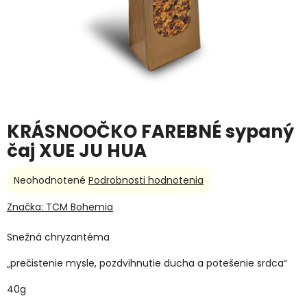
KRÁSNOOČKO FAREBNÉ sypaný
čaj XUE JU HUA
Priemerné
Neohodnotené
Podrobnosti hodnotenia
hodnotenie
produktu
Značka:
TCM Bohemia
je
0,0
Snežná chryzantéma
z
5
„prečistenie mysle, pozdvihnutie ducha a potešenie srdca“
hviezdičiek.
40g