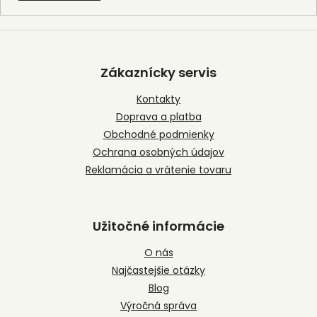
Z
á
p
Zákaznícky servis
ä
t
Kontakty
i
Doprava a platba
e
Obchodné podmienky
Ochrana osobných údajov
Reklamácia a vrátenie tovaru
Užitočné informácie
O nás
Najčastejšie otázky
Blog
Výročná správa