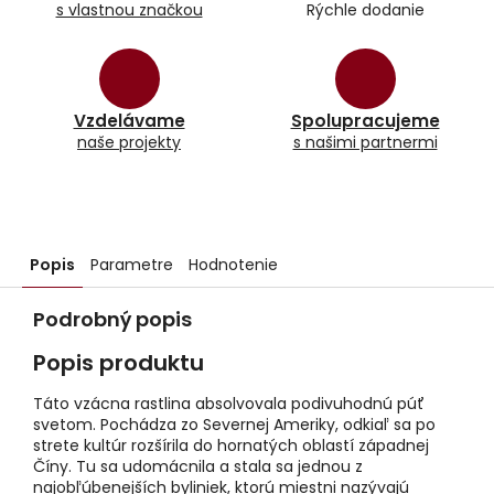
s vlastnou značkou
Rýchle dodanie
Vzdelávame
Spolupracujeme
naše projekty
s našimi partnermi
Popis
Parametre
Hodnotenie
Podrobný popis
Popis produktu
Táto vzácna rastlina absolvovala podivuhodnú púť
svetom. Pochádza zo Severnej Ameriky, odkiaľ sa po
strete kultúr rozšírila do hornatých oblastí západnej
Číny. Tu sa udomácnila a stala sa jednou z
najobľúbenejších byliniek, ktorú miestni nazývajú