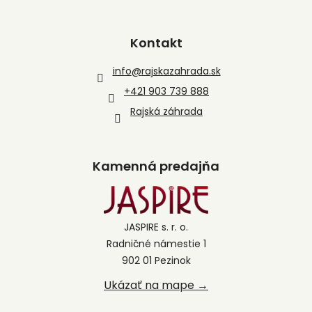
Kontakt
info
@
rajskazahrada.sk
+421 903 739 888
Rajská záhrada
Kamenná predajňa
JASPIRE s. r. o.
Radničné námestie 1
902 01 Pezinok
Ukázať na mape →