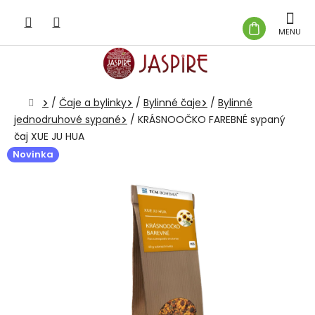
Prejsť
na
NÁKUP
obsah
KOŠÍK
Domov
/
Čaje a bylinky
/
Bylinné čaje
/
Bylinné
jednodruhové sypané
/
KRÁSNOOČKO FAREBNÉ sypaný
čaj XUE JU HUA
Novinka