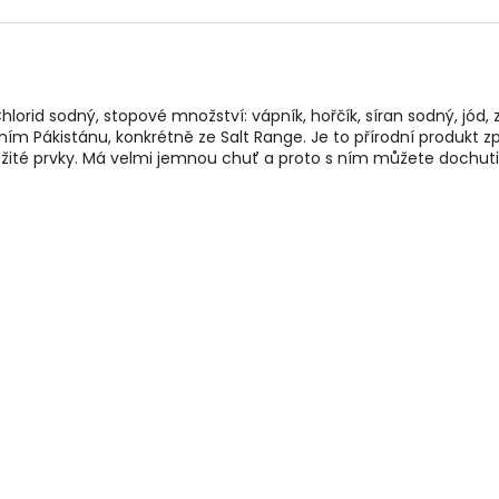
Chlorid sodný, stopové množství: vápník, hořčík, síran sodný, jód,
erním Pákistánu, konkrétně ze Salt Range. Je to přírodní produkt
žité prvky. Má velmi jemnou chuť a proto s ním můžete dochuti