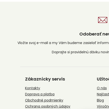
Odoberať new
Vložte svoj e-mail a my Vám budeme zasielať infor
Z
á
Zákaznícky servis
Užito
p
ä
Kontakty
O nás
t
Doprava a platba
Najčast
i
e
Obchodné podmienky
Blog
Ochrana osobných údajov
Výročn