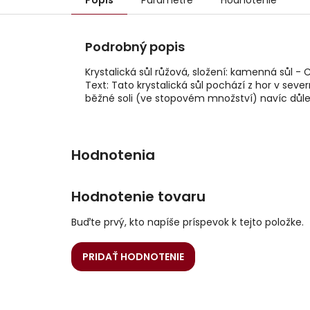
Popis
Parametre
Hodnotenie
Podrobný popis
Krystalická sůl růžová, složení: kamenná sůl - 
Text: Tato krystalická sůl pochází z hor v sev
běžné soli (ve stopovém množství) navíc důle
Hodnotenie tovaru
Buďte prvý, kto napíše príspevok k tejto položke.
PRIDAŤ HODNOTENIE