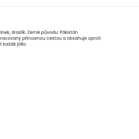
 zinek, draslík. Země původu: Pákistán
 zpracovaný přirozenou cestou a obsahuje oproti
t každé jídlo.