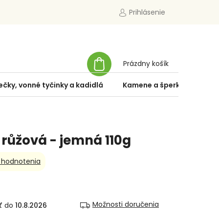
Prihlásenie
NÁKUPNÝ
Prázdny košík
KOŠÍK
ečky, vonné tyčinky a kadidlá
Kamene a šperky
Špe
 růžová - jemná 110g
 hodnotenia
Možnosti doručenia
10.8.2026