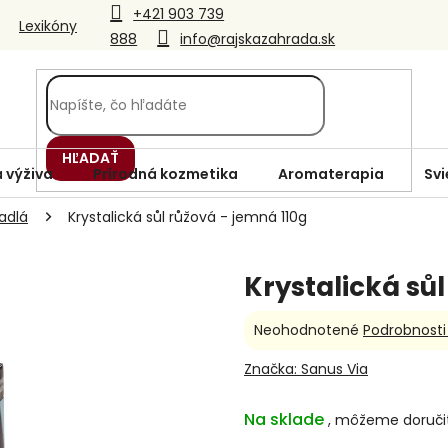
+421 903 739
Lexikóny
888
info@rajskazahrada.sk
HĽADAŤ
 výživa
Prírodná kozmetika
Aromaterapia
Svi
adlá
Krystalická sůl růžová - jemná 110g
Krystalická sůl
Priemerné
Neohodnotené
Podrobnosti
hodnotenie
produktu
Značka:
Sanus Via
je
0,0
Na sklade
z
5