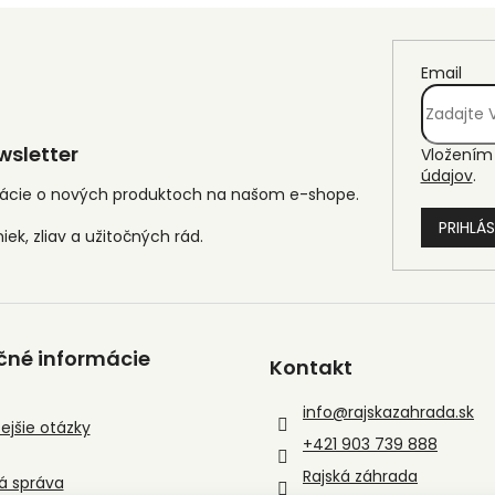
Email
sletter
Vložením 
údajov
.
mácie o nových produktoch na našom e-shope.
PRIHLÁS
čné informácie
Kontakt
info
@
rajskazahrada.sk
ejšie otázky
+421 903 739 888
Rajská záhrada
á správa