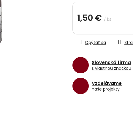
hviezdičiek.
1,50 €
/ ks
Jednotková
cena:
Opýtať sa
Strá
Slovenská firma
s vlastnou značkou
Vzdelávame
naše projekty