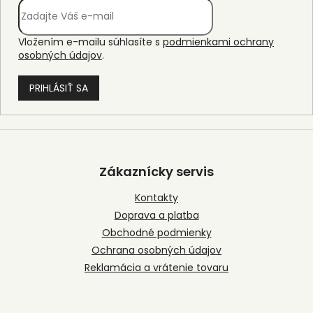
Vložením e-mailu súhlasíte s
podmienkami ochrany
osobných údajov
.
PRIHLÁSIŤ SA
Z
á
p
Zákaznícky servis
ä
t
Kontakty
i
Doprava a platba
e
Obchodné podmienky
Ochrana osobných údajov
Reklamácia a vrátenie tovaru