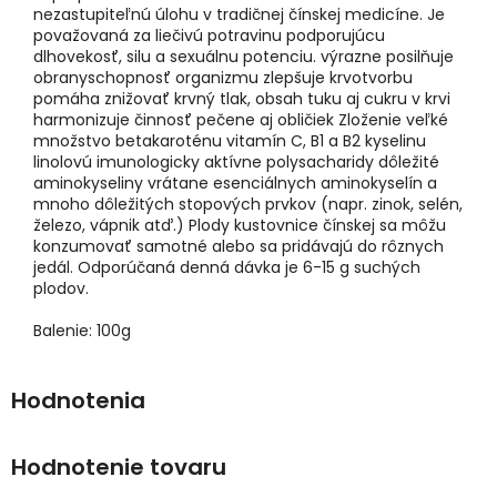
nezastupiteľnú úlohu v tradičnej čínskej medicíne. Je
považovaná za liečivú potravinu podporujúcu
dlhovekosť, silu a sexuálnu potenciu. výrazne posilňuje
obranyschopnosť organizmu zlepšuje krvotvorbu
pomáha znižovať krvný tlak, obsah tuku aj cukru v krvi
harmonizuje činnosť pečene aj obličiek Zloženie veľké
množstvo betakaroténu vitamín C, B1 a B2 kyselinu
linolovú imunologicky aktívne polysacharidy dôležité
aminokyseliny vrátane esenciálnych aminokyselín a
mnoho dôležitých stopových prvkov (napr. zinok, selén,
železo, vápnik atď.) Plody kustovnice čínskej sa môžu
konzumovať samotné alebo sa pridávajú do rôznych
jedál. Odporúčaná denná dávka je 6-15 g suchých
plodov.
Balenie: 100g
Hodnotenie tovaru