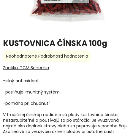
KUSTOVNICA ČÍNSKA 100g
Priemerné
Neohodnotené
Podrobnosti hodnotenia
hodnotenie
produktu
Značka:
TCM Bohemia
je
0,0
-silný antioxidant
z
5
-posilňuje imunitný systém
hviezdičiek.
-pomáha pri chudnutí
V tradičnej čínskej medicíne sú plody kustovnice čínskej
nezastupiteľné a používajú sa po stáročia. Je využívaná
najmä ako doplnok stravy alebo sa pripravuje v podobe čaju.
Ako liečivé sa využívajú okrem plodov aj ostatné časti