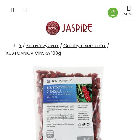
Prejsť
na
NÁKUP
obsah
KOŠÍK
Domov
/
Zdravá výživa
/
Orechy a semená
/
KUSTOVNICA ČÍNSKA 100g