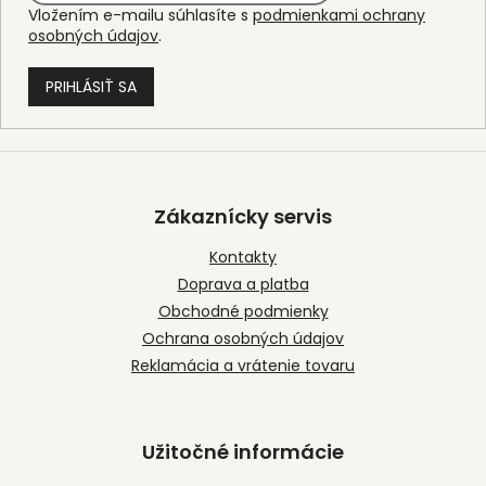
Vložením e-mailu súhlasíte s
podmienkami ochrany
osobných údajov
.
PRIHLÁSIŤ SA
Z
á
p
Zákaznícky servis
ä
t
Kontakty
i
Doprava a platba
e
Obchodné podmienky
Ochrana osobných údajov
Reklamácia a vrátenie tovaru
Užitočné informácie