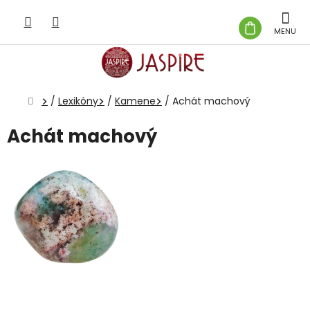
Prejsť
na
NÁKUP
obsah
KOŠÍK
Domov
/
Lexikóny
/
Kamene
/
Achát machový
Achát machový