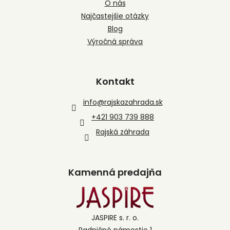
O nás
Najčastejšie otázky
Blog
Výročná správa
Kontakt
info
@
rajskazahrada.sk
+421 903 739 888
Rajská záhrada
Kamenná predajňa
JASPIRE s. r. o.
Radničné námestie 1