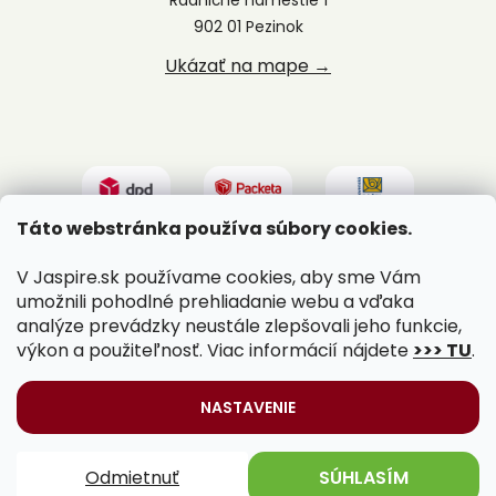
902 01 Pezinok
Ukázať na mape →
Táto webstránka používa súbory cookies.
V Jaspire.sk používame cookies, aby sme Vám
umožnili pohodlné prehliadanie webu a vďaka
analýze prevádzky neustále zlepšovali jeho funkcie,
výkon a použiteľnosť. Viac informácií nájdete
>>> TU
.
Vytvoril Shoptet
|
Upravil Balkys
NASTAVENIE
Copyright 2026
Jaspire.sk
. Všetky práva vyhradené.
Odmietnuť
SÚHLASÍM
Upraviť nastavenie cookies