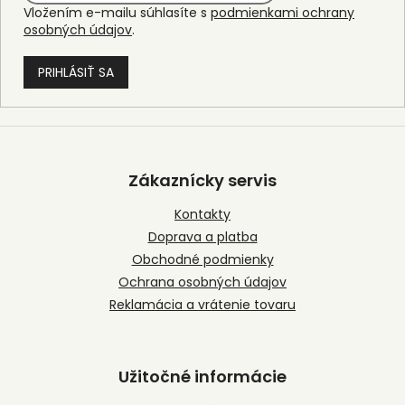
Vložením e-mailu súhlasíte s
podmienkami ochrany
osobných údajov
.
PRIHLÁSIŤ SA
Z
á
p
Zákaznícky servis
ä
t
Kontakty
i
Doprava a platba
e
Obchodné podmienky
Ochrana osobných údajov
Reklamácia a vrátenie tovaru
Užitočné informácie