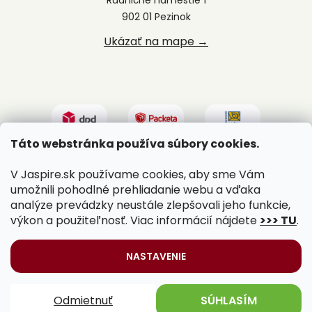
902 01 Pezinok
Ukázať na mape →
Táto webstránka používa súbory cookies.
V Jaspire.sk používame cookies, aby sme Vám
umožnili pohodlné prehliadanie webu a vďaka
analýze prevádzky neustále zlepšovali jeho funkcie,
výkon a použiteľnosť. Viac informácií nájdete
>>> TU
.
Vytvoril Shoptet
|
Upravil Balkys
NASTAVENIE
Copyright 2026
Jaspire.sk
. Všetky práva vyhradené.
Odmietnuť
SÚHLASÍM
Upraviť nastavenie cookies