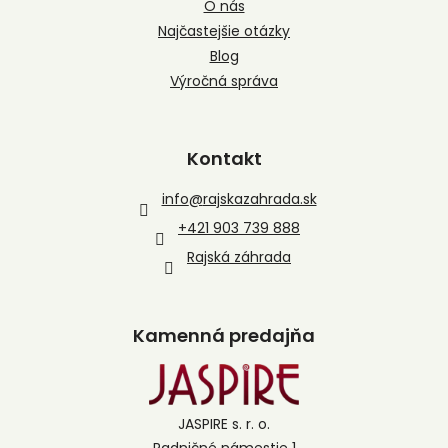
O nás
Najčastejšie otázky
Blog
Výročná správa
Kontakt
info
@
rajskazahrada.sk
+421 903 739 888
Rajská záhrada
Kamenná predajňa
JASPIRE s. r. o.
Radničné námestie 1