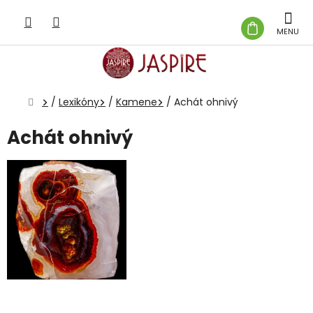
Prejsť
na
NÁKUP
obsah
KOŠÍK
Domov
/
Lexikóny
/
Kamene
/
Achát ohnivý
Achát ohnivý