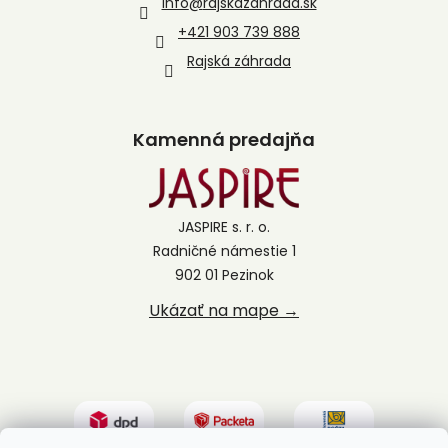
info
@
rajskazahrada.sk
+421 903 739 888
Rajská záhrada
Kamenná predajňa
JASPIRE s. r. o.
Radničné námestie 1
902 01 Pezinok
Ukázať na mape →