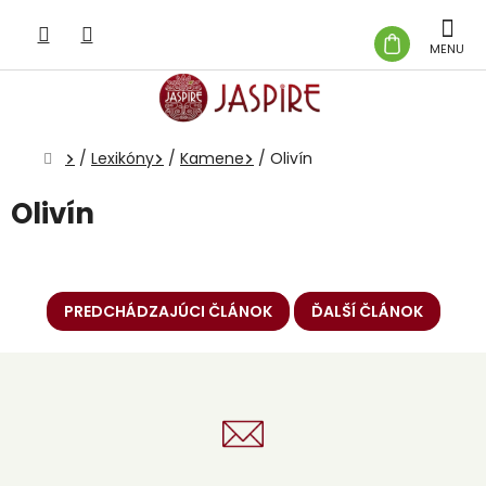
Prejsť
na
NÁKUP
obsah
KOŠÍK
Domov
/
Lexikóny
/
Kamene
/
Olivín
Olivín
PREDCHÁDZAJÚCI ČLÁNOK
ĎALŠÍ ČLÁNOK