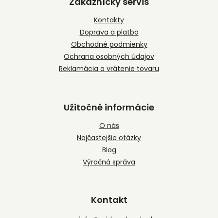
Zákaznícky servis
ä
t
Kontakty
i
Doprava a platba
e
Obchodné podmienky
Ochrana osobných údajov
Reklamácia a vrátenie tovaru
Užitočné informácie
O nás
Najčastejšie otázky
Blog
Výročná správa
Kontakt