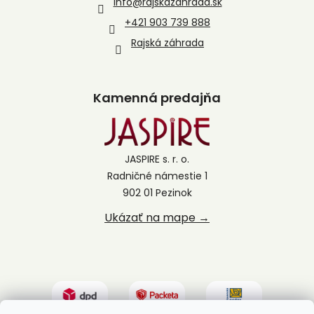
info
@
rajskazahrada.sk
+421 903 739 888
Rajská záhrada
Kamenná predajňa
JASPIRE s. r. o.
Radničné námestie 1
902 01 Pezinok
Ukázať na mape →