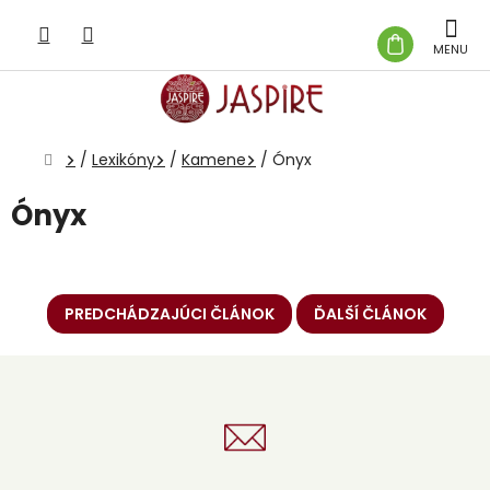
Prejsť
na
NÁKUP
obsah
KOŠÍK
Domov
/
Lexikóny
/
Kamene
/
Ónyx
Ónyx
PREDCHÁDZAJÚCI ČLÁNOK
ĎALŠÍ ČLÁNOK