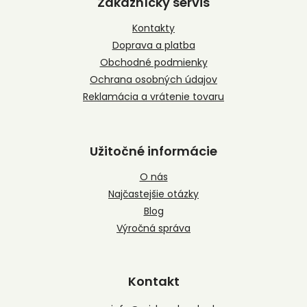
Zákaznícky servis
ä
t
Kontakty
i
Doprava a platba
e
Obchodné podmienky
Ochrana osobných údajov
Reklamácia a vrátenie tovaru
Užitočné informácie
O nás
Najčastejšie otázky
Blog
Výročná správa
Kontakt