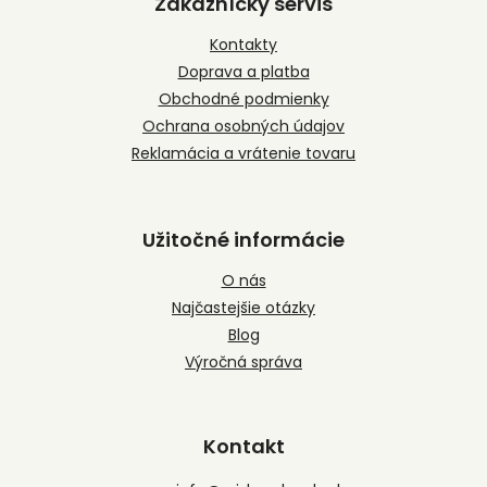
Zákaznícky servis
ä
t
Kontakty
i
Doprava a platba
e
Obchodné podmienky
Ochrana osobných údajov
Reklamácia a vrátenie tovaru
Užitočné informácie
O nás
Najčastejšie otázky
Blog
Výročná správa
Kontakt