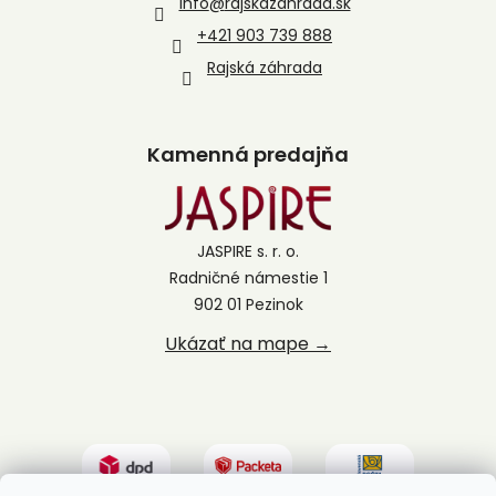
info
@
rajskazahrada.sk
+421 903 739 888
Rajská záhrada
Kamenná predajňa
JASPIRE s. r. o.
Radničné námestie 1
902 01 Pezinok
Ukázať na mape →