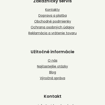
Zákaznícky servis
ä
t
Kontakty
i
Doprava a platba
e
Obchodné podmienky
Ochrana osobných údajov
Reklamácia a vrátenie tovaru
Užitočné informácie
O nás
Najčastejšie otázky
Blog
Výročná správa
Kontakt