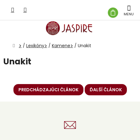
Prejsť
na
NÁKUP
obsah
KOŠÍK
Domov
/
Lexikóny
/
Kamene
/
Unakit
Unakit
PREDCHÁDZAJÚCI ČLÁNOK
ĎALŠÍ ČLÁNOK