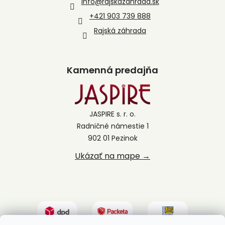
info
@
rajskazahrada.sk
+421 903 739 888
Rajská záhrada
Kamenná predajňa
JASPIRE s. r. o.
Radničné námestie 1
902 01 Pezinok
Ukázať na mape →