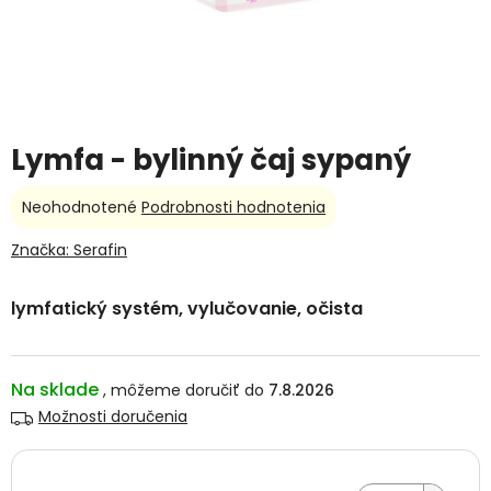
Lymfa - bylinný čaj sypaný
Priemerné
Neohodnotené
Podrobnosti hodnotenia
hodnotenie
produktu
Značka:
Serafin
je
0,0
lymfatický systém, vylučovanie, očista
z
5
hviezdičiek.
Na sklade
7.8.2026
Možnosti doručenia