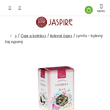
Prejsť
na
NÁKUP
obsah
KOŠÍK
Domov
/
Čaje a bylinky
/
Bylinné čaje
/
Lymfa - bylinný
čaj sypaný