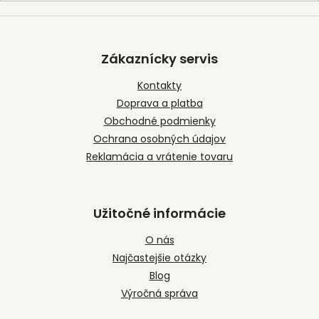
Z
á
p
Zákaznícky servis
ä
t
Kontakty
i
Doprava a platba
e
Obchodné podmienky
Ochrana osobných údajov
Reklamácia a vrátenie tovaru
Užitočné informácie
O nás
Najčastejšie otázky
Blog
Výročná správa