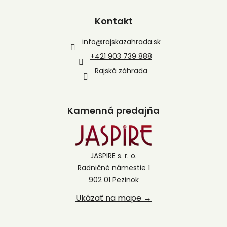
Kontakt
info
@
rajskazahrada.sk
+421 903 739 888
Rajská záhrada
Kamenná predajňa
JASPIRE s. r. o.
Radničné námestie 1
902 01 Pezinok
Ukázať na mape →