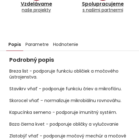
Vzdelávame
Spolupracujeme
naše projekty
s našimi partnermi
Popis
Parametre
Hodnotenie
Podrobný popis
Breza list - podporuje funkciu obličiek a močového
ústrojenstva.
Stavikrv vňať - podporuje funkciu čriev a mikroflóru.
Skorocel vňať – normalizuje mikrobiálnu rovnováhu.
Kapucínka semeno - podporuje imunitný systém.
Baza čierna kvet - podporuje obličky a vylučovanie
Zlatobýľ vňať - podporuje močový mechúr a močové