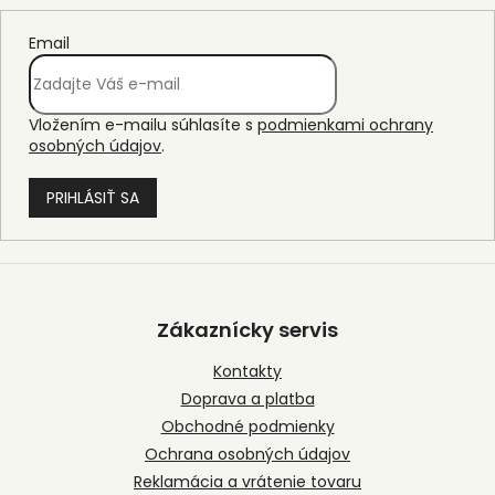
Email
Vložením e-mailu súhlasíte s
podmienkami ochrany
osobných údajov
.
PRIHLÁSIŤ SA
Z
á
p
Zákaznícky servis
ä
t
Kontakty
i
Doprava a platba
e
Obchodné podmienky
Ochrana osobných údajov
Reklamácia a vrátenie tovaru