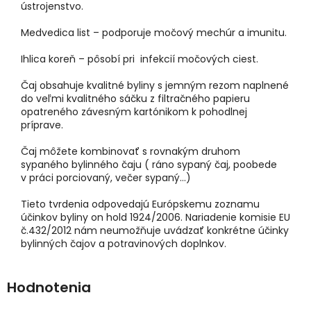
ústrojenstvo.
Medvedica list – podporuje močový mechúr a imunitu.
Ihlica koreň – pôsobí pri infekcií močových ciest.
Čaj obsahuje kvalitné byliny s jemným rezom naplnené
do veľmi kvalitného sáčku z filtračného papieru
opatreného závesným kartónikom k pohodlnej
príprave.
Čaj môžete kombinovať s rovnakým druhom
sypaného bylinného čaju ( ráno sypaný čaj, poobede
v práci porciovaný, večer sypaný...)
Tieto tvrdenia odpovedajú Európskemu zoznamu
účinkov byliny on hold 1924/2006. Nariadenie komisie EU
č.432/2012 nám neumožňuje uvádzať konkrétne účinky
bylinných čajov a potravinových doplnkov.