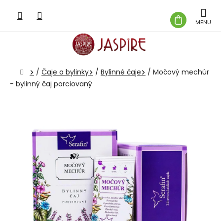
Prejsť
na
NÁKUP
obsah
KOŠÍK
Domov
/
Čaje a bylinky
/
Bylinné čaje
/
Močový mechúr
- bylinný čaj porciovaný