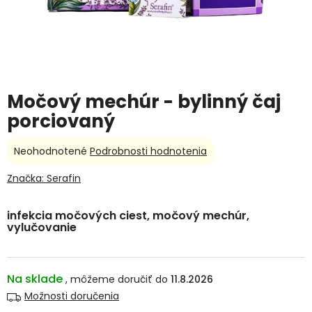
Močový mechúr - bylinný čaj
porciovaný
Priemerné
Neohodnotené
Podrobnosti hodnotenia
hodnotenie
produktu
Značka:
Serafin
je
0,0
infekcia močových ciest, močový mechúr,
z
vylučovanie
5
hviezdičiek.
Na sklade
11.8.2026
Možnosti doručenia