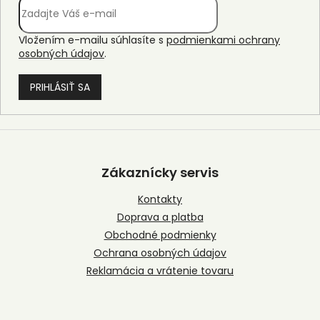
Vložením e-mailu súhlasíte s
podmienkami ochrany
osobných údajov
.
PRIHLÁSIŤ SA
Z
á
p
Zákaznícky servis
ä
t
Kontakty
i
Doprava a platba
e
Obchodné podmienky
Ochrana osobných údajov
Reklamácia a vrátenie tovaru