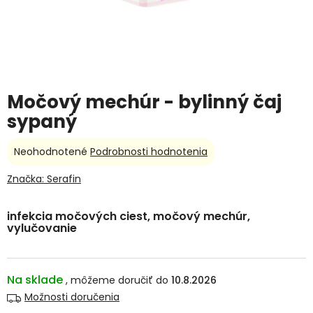
Močový mechúr - bylinný čaj
sypaný
Priemerné
Neohodnotené
Podrobnosti hodnotenia
hodnotenie
produktu
Značka:
Serafin
je
0,0
infekcia močových ciest, močový mechúr,
z
vylučovanie
5
hviezdičiek.
Na sklade
10.8.2026
Možnosti doručenia