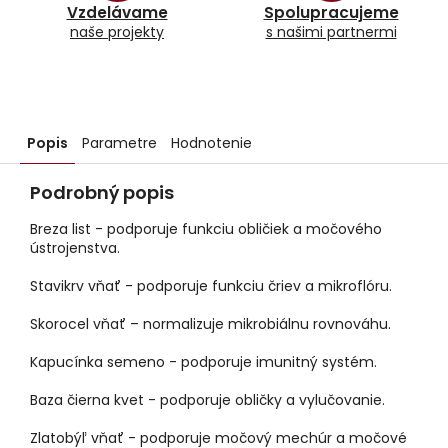
Vzdelávame
Spolupracujeme
naše projekty
s našimi partnermi
Popis
Parametre
Hodnotenie
Podrobný popis
Breza list - podporuje funkciu obličiek a močového
ústrojenstva.
Stavikrv vňať - podporuje funkciu čriev a mikroflóru.
Skorocel vňať – normalizuje mikrobiálnu rovnováhu.
Kapucínka semeno - podporuje imunitný systém.
Baza čierna kvet - podporuje obličky a vylučovanie.
Zlatobýľ vňať - podporuje močový mechúr a močové