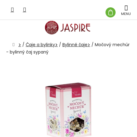
Prejsť
na
NÁKUP
obsah
KOŠÍK
Domov
/
Čaje a bylinky
/
Bylinné čaje
/
Močový mechúr
- bylinný čaj sypaný