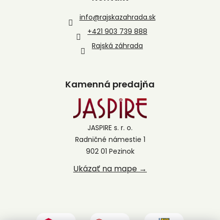
info
@
rajskazahrada.sk
+421 903 739 888
Rajská záhrada
Kamenná predajňa
JASPIRE s. r. o.
Radničné námestie 1
902 01 Pezinok
Ukázať na mape →