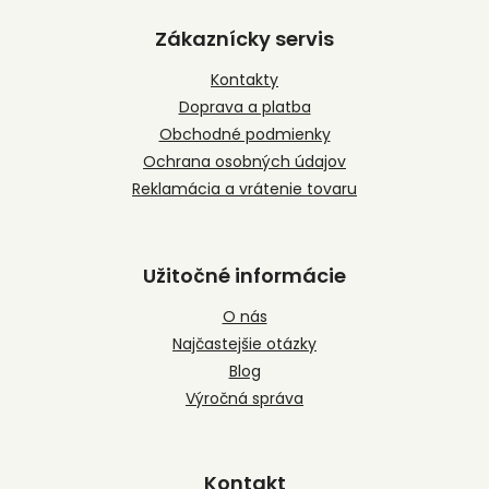
á
p
Zákaznícky servis
ä
t
Kontakty
i
Doprava a platba
e
Obchodné podmienky
Ochrana osobných údajov
Reklamácia a vrátenie tovaru
Užitočné informácie
O nás
Najčastejšie otázky
Blog
Výročná správa
Kontakt