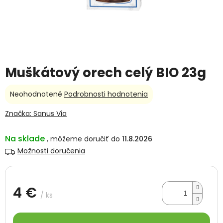
Muškátový orech celý BIO 23g
Priemerné
Neohodnotené
Podrobnosti hodnotenia
hodnotenie
produktu
Značka:
Sanus Via
je
0,0
Na sklade
11.8.2026
z
5
Možnosti doručenia
hviezdičiek.
4 €
/ ks
Jednotková
cena: