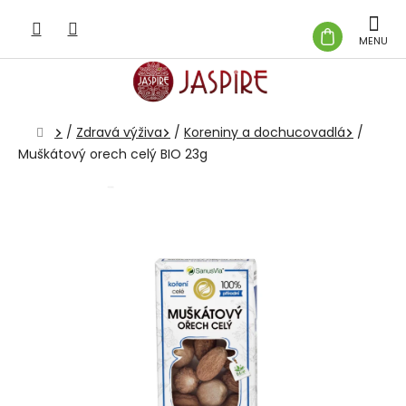
Prejsť
na
NÁKUP
obsah
KOŠÍK
Domov
/
Zdravá výživa
/
Koreniny a dochucovadlá
/
Muškátový orech celý BIO 23g