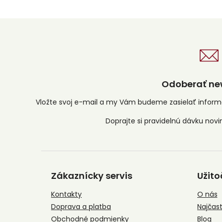
Odoberať new
Vložte svoj e-mail a my Vám budeme zasielať infor
Z
á
Zákaznícky servis
Užito
p
ä
Kontakty
O nás
t
Doprava a platba
Najčast
i
e
Obchodné podmienky
Blog