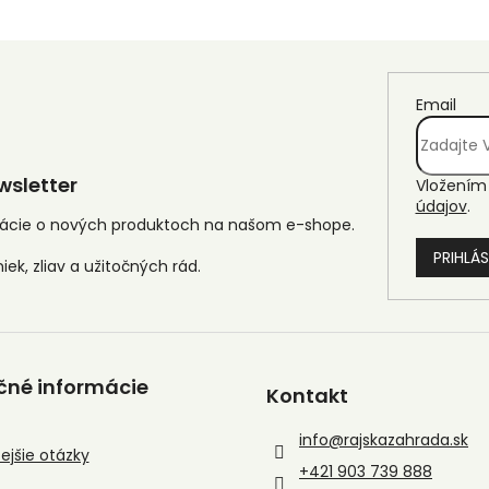
Email
sletter
Vložením 
údajov
.
mácie o nových produktoch na našom e-shope.
PRIHLÁS
čné informácie
Kontakt
info
@
rajskazahrada.sk
ejšie otázky
+421 903 739 888