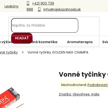
+421 903 739
Lexikóny
888
info@rajskazahrada.sk
HĽADAŤ
 výživa
Prírodná kozmetika
Aromaterapia
Svi
né tyčinky
Vonné tyčinky GOLDEN NAG CHAMPA
Vonné tyčink
Priemerné
Neohodnotené
Podrobnosti
hodnotenie
produktu
Značka:
Vijayshree, India
je
0,0
z