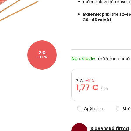
ručne rolované masala 
5
hviezdičiek.
Balenie
: približne
12–15
30–45 minút
2 €
–11 %
Na sklade
2 €
–11 %
1,77 €
/ ks
Jednotková
cena:
Opýtať sa
Strá
Slovenská firma