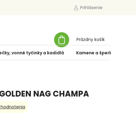
Prihlásenie
NÁKUPNÝ
Prázdny košík
KOŠÍK
ečky, vonné tyčinky a kadidlá
Kamene a šperky
Špe
y GOLDEN NAG CHAMPA
 hodnotenia