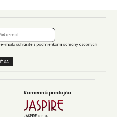
e-mailu súhlasíte s
podmienkami ochrany osobných
IŤ SA
Kamenná predajňa
JASPIRE s. r. o.