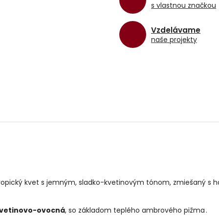
s vlastnou značkou
Vzdelávame
naše projekty
ropický kvet s jemným, sladko-kvetinovým tónom, zmiešaný s h
 kvetinovo-ovocná
, so základom teplého ambrového pižma .