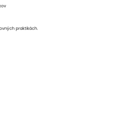
okov
chovných praktikách.