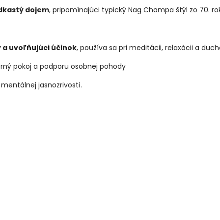
adkastý dojem
, pripomínajúci typický Nag Champa štýl zo 70. r
a uvoľňujúci účinok
, používa sa pri meditácii, relaxácii a du
orný pokoj a podporu osobnej pohody
mentálnej jasnozrivosti .