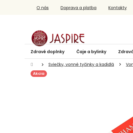
Prejsť
O nás
Doprava a platba
Kontakty
na
obsah
Zdravé doplnky
Čaje a bylinky
Zdravá
Domov
Sviečky, vonné tyčinky a kadidlá
Von
Akcia