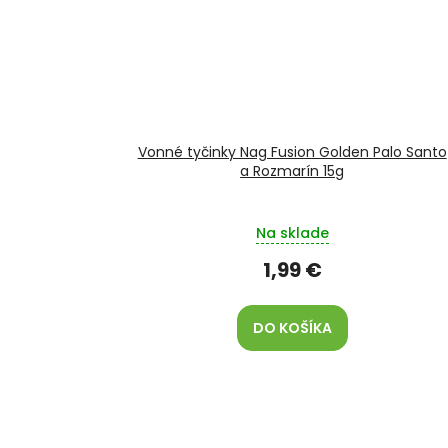
Vonné tyčinky Nag Fusion Golden Palo Santo
a Rozmarín 15g
Na sklade
1,99 €
DO KOŠÍKA