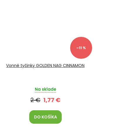
–11 %
Vonné tyčinky GOLDEN NAG CINNAMON
Na sklade
2 €
1,77 €
DO KOŠÍKA