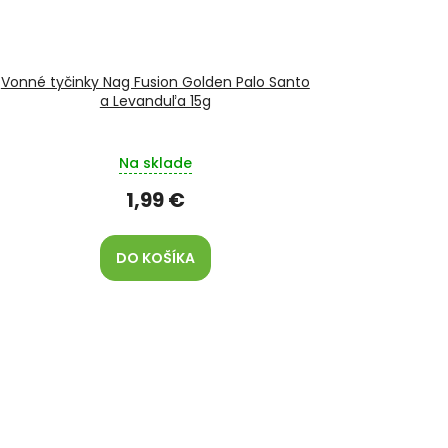
Vonné tyčinky Nag Fusion Golden Palo Santo
a Levanduľa 15g
Na sklade
1,99 €
DO KOŠÍKA