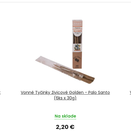
x
Vonné Tyčinky živicové Golden - Palo Santo
(6ks x 30g)
Na sklade
2,20 €