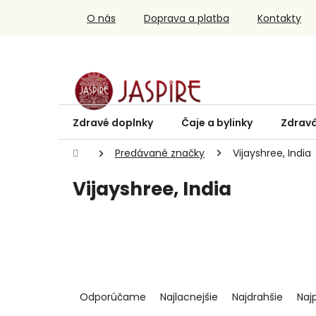
Prejsť
O nás
Doprava a platba
Kontakty
na
obsah
Zdravé doplnky
Čaje a bylinky
Zdravá
Domov
Predávané značky
Vijayshree, India
Vijayshree, India
R
a
Odporúčame
Najlacnejšie
Najdrahšie
Naj
d