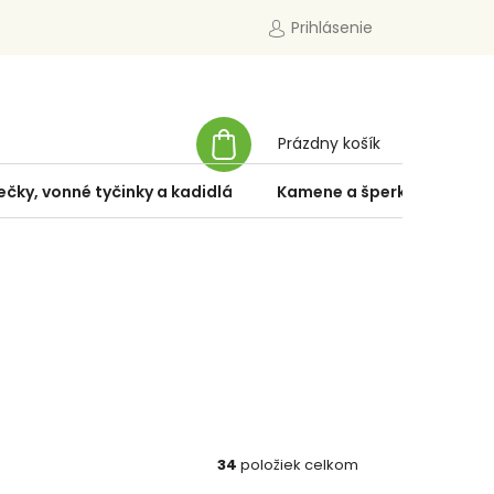
Prihlásenie
NÁKUPNÝ
Prázdny košík
KOŠÍK
ečky, vonné tyčinky a kadidlá
Kamene a šperky
Špe
34
položiek celkom