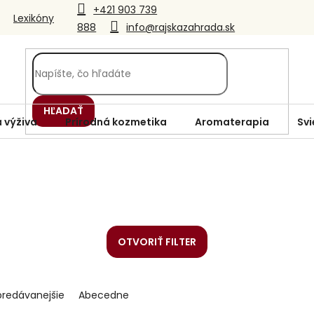
+421 903 739
Lexikóny
888
info@rajskazahrada.sk
HĽADAŤ
 výživa
Prírodná kozmetika
Aromaterapia
Svi
OTVORIŤ FILTER
predávanejšie
Abecedne