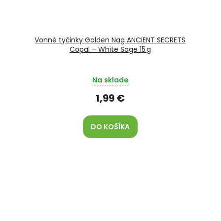
Vonné tyčinky Golden Nag ANCIENT SECRETS
Copal – White Sage 15 g
Na sklade
1,99 €
DO KOŠÍKA