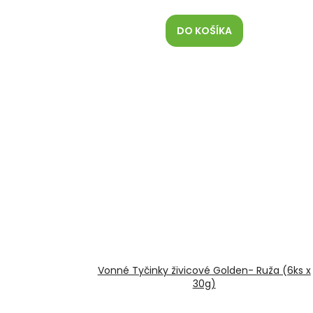
DO KOŠÍKA
Vonné Tyčinky živicové Golden- Ruža (6ks x
30g)