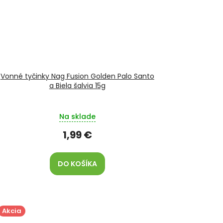
Vonné tyčinky Nag Fusion Golden Palo Santo
a Biela šalvia 15g
Na sklade
1,99 €
DO KOŠÍKA
Akcia