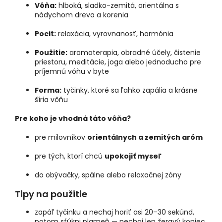
Vôňa:
hlboká, sladko-zemitá, orientálna s
nádychom dreva a korenia
Pocit:
relaxácia, vyrovnanosť, harmónia
Použitie:
aromaterapia, obradné účely, čistenie
priestoru, meditácie, joga alebo jednoducho pre
príjemnú vôňu v byte
Forma:
tyčinky, ktoré sa ľahko zapália a krásne
šíria vôňu
Pre koho je vhodná táto vôňa?
pre milovníkov
orientálnych a zemitých aróm
pre tých, ktorí chcú
upokojiť myseľ
do obývačky, spálne alebo relaxačnej zóny
Tipy na použitie
zapáľ tyčinku a nechaj horiť asi 20–30 sekúnd,
potom sfúkni plameň — nechaj len žeravý koniec