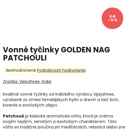
2 €
–11 %
Vonné tyčinky GOLDEN NAG
PATCHOULI
Priemerné
Neohodnotené
Podrobnosti hodnotenia
hodnotenie
produktu
Značka:
Vijayshree, India
je
0,0
Kvalitné vonné tyčinky od indického výrobcu Vijayshree,
z
vyrobené zo zmesi himalájskych bylín a drevín a tiež živíc,
5
korenia a exotických olejov.
hviezdičiek.
Patchouli
je klasická aromatická vôňa, ktorá je známa
svojím teplým, zemitým a exotickým charakterom. Táto
vôňa sa tradične používa pri meditáciách, relaxácii alebo pre