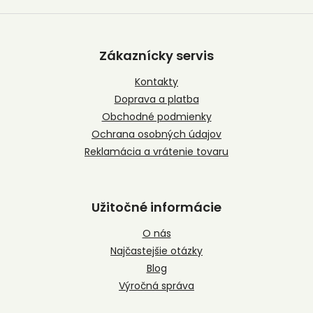
Z
á
p
Zákaznícky servis
ä
t
Kontakty
i
Doprava a platba
e
Obchodné podmienky
Ochrana osobných údajov
Reklamácia a vrátenie tovaru
Užitočné informácie
O nás
Najčastejšie otázky
Blog
Výročná správa