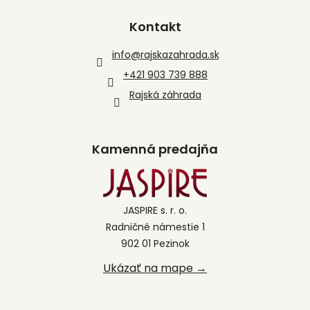
Kontakt
info
@
rajskazahrada.sk
+421 903 739 888
Rajská záhrada
Kamenná predajňa
JASPIRE s. r. o.
Radničné námestie 1
902 01 Pezinok
Ukázať na mape →