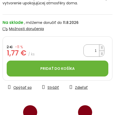
vytvorenie upokojujúcej atmosféry doma.
Na sklade
11.8.2026
Možnosti doručenia
2 €
–11 %
1,77 €
/ ks
Jednotková
cena:
PRIDAŤ DO KOŠÍKA
Opýtať sa
Strážiť
Zdieľať