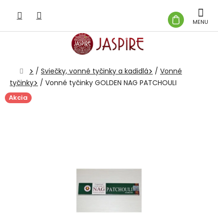
Prejsť
na
NÁKUP
obsah
KOŠÍK
Domov
/
Sviečky, vonné tyčinky a kadidlá
/
Vonné
tyčinky
/
Vonné tyčinky GOLDEN NAG PATCHOULI
Akcia