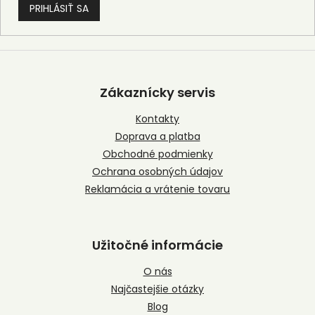
PRIHLÁSIŤ SA
Z
á
p
Zákaznícky servis
ä
t
Kontakty
i
Doprava a platba
e
Obchodné podmienky
Ochrana osobných údajov
Reklamácia a vrátenie tovaru
Užitočné informácie
O nás
Najčastejšie otázky
Blog