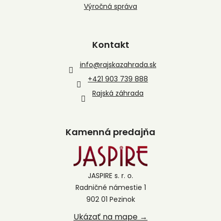
Výročná správa
Kontakt
info
@
rajskazahrada.sk
+421 903 739 888
Rajská záhrada
Kamenná predajňa
JASPIRE s. r. o.
Radničné námestie 1
902 01 Pezinok
Ukázať na mape →