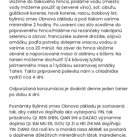
vložíme do tlakového hrnca, pridáme vodu (miesto
vody môžeme použiť aj červené víno), soľ, cibuľu,
guličkové korenie, nové korenie, rascu, bobkový list,
bylinnú zmes Obnova základu a pod tlakom varíme
minimálne 2 hodiny. Po uvarení cez sito scedíme do
pripraveného hrnca.Pridáme na rezančeky nakrájanú
zeleninu a zázvor, francúzske sušené droždie, sójovú
omáčku, podľa potreby dolejeme vriacou vodou a
varíme cca 20 minút. Na záver do hrnca vložíme
obrané a naporciované mäso či obilninu s bôbmi. Na
tanieri môžeme dochutiť 1/4 kávovej lyžičky
jačmenného misa a 1 lyžičkou sezamovej omáčky
Tahini. Takto pripravená polievka nám v chladničke
vydrží cca 4 dni.
Odporúčaná konzumácia je dvakrát denne jeden tanier
po dobu 4 dní.
Poznámky Bylinná zmes Obnova základu je zostavená
tak, aby celistvo dopĺňala ako vyčerpanú YIN, tak
prázdnotu QI. REN SHEN, QIAN SHI a DAZAO významne
doplnia QI. BAI MU ER, GOU QI ZI a HEI ZHI MA dopĺňajú
YIN. DANG GUI rodí krv a morská riasa ARAME sa postará
o doplnenie dôležitých minerálnych látok. Ingrediencie,