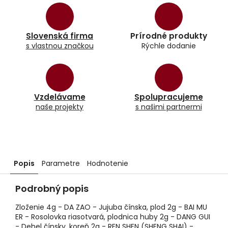
Slovenská firma
Prírodné produkty
s vlastnou značkou
Rýchle dodanie
Vzdelávame
Spolupracujeme
naše projekty
s našimi partnermi
Popis
Parametre
Hodnotenie
Podrobný popis
Zloženie 4g - DA ZAO - Jujuba čínska, plod 2g - BAI MU
ER - Rosolovka riasotvará, plodnica huby 2g - DANG GUI
- Dehel čínsky, koreň 2g - REN SHEN (SHENG SHAI) -