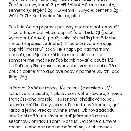
Ženšen pravý, koreň 2g - HEI ZHI MA - Sezam indický,
semeno (alergén) 2g - QIAN SHI - Euryale, semeno 2g -
GOU QI ZI - Kustovnica čínska, plod
Použitie Čo na prípravu polievky budeme potrebovať?
Tí čo cítia, že potrebujú doplniť "silu", teda QI (pocit
vyčerpaní, únava), použijú ako základ 1kg hovädzieho
mäsa (najlepšie zadného). Tí čo cítia, že potrebujú
doplniť "matériu", teda YIN (napr. po nadmernom
potení), použijú ako základ jedno celé kura. Je
samozrejme možné mäso kombinovať a použiť 1/2
kurčaťa a 1/2kg mäsa hovädzieho. Vegetariáni môžu
použiť obilné zrno a sójové bôby v pomere 2:1, tzn. cca
150g: 75g.
Príprava: 2 väčšie mrkvy, 1/4 zeleru (menšieho), 1/4
kelu, 1 väčšia cibuľa, 4 plátky čerstvého zázvoru, 3 lyžice
francúzskeho droždia – sušeného lahôdkového, soľ,
sójovú omáčku Shoyu alebo Tamari, nové korenie, guľ ,
rasca a jedno vrecko bylinné zmesi Obnova základu,
labužníci môžu na záver pridať jačmenné miso a
sezamovú omáčku Tahini. Postup: Očistené a umyté
mäso - alebo cez noc namočenú sóju s obilovinou -