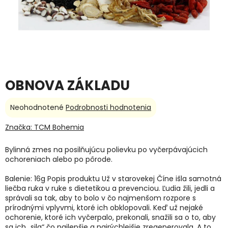
OBNOVA ZÁKLADU
Priemerné
Neohodnotené
Podrobnosti hodnotenia
hodnotenie
produktu
Značka:
TCM Bohemia
je
0,0
Bylinná zmes na posilňujúcu polievku po vyčerpávajúcich
z
ochoreniach alebo po pôrode.
5
hviezdičiek.
Balenie: 16g Popis produktu Už v starovekej Číne išla samotná
liečba ruka v ruke s dietetikou a prevenciou. Ľudia žili, jedli a
správali sa tak, aby to bolo v čo najmenšom rozpore s
prírodnými vplyvmi, ktoré ich obklopovali. Keď už nejaké
ochorenie, ktoré ich vyčerpalo, prekonali, snažili sa o to, aby
sa ich „sila“ čo najlepšie a najrýchlejšie zregenerovala. A to