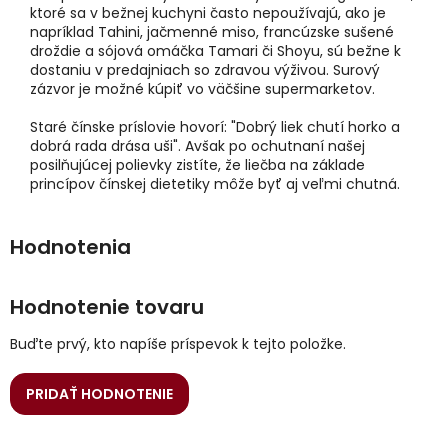
ktoré sa v bežnej kuchyni často nepoužívajú, ako je
napríklad Tahini, jačmenné miso, francúzske sušené
droždie a sójová omáčka Tamari či Shoyu, sú bežne k
dostaniu v predajniach so zdravou výživou. Surový
zázvor je možné kúpiť vo väčšine supermarketov.
Staré čínske príslovie hovorí: "Dobrý liek chutí horko a
dobrá rada drása uši". Avšak po ochutnaní našej
posilňujúcej polievky zistíte, že liečba na základe
princípov čínskej dietetiky môže byť aj veľmi chutná.
Hodnotenie tovaru
Buďte prvý, kto napíše príspevok k tejto položke.
PRIDAŤ HODNOTENIE