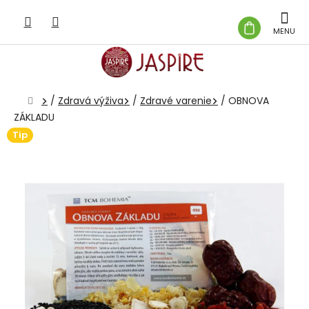
Prejsť
na
NÁKUP
obsah
KOŠÍK
Domov
/
Zdravá výživa
/
Zdravé varenie
/
OBNOVA
ZÁKLADU
Tip