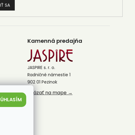
IŤ SA
Kamenná predajňa
JASPIRE s. r. o.
Radničné námestie 1
902 01 Pezinok
Ukázať na mape →
SÚHLASÍM