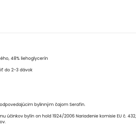
ého, 48% liehoglycerín
liť do 2-3 dávok
zodpovedajúcim bylinným čajom Serafin.
u účinkov bylín on hold 1924/2006 Nariadenie komisie EU č. 4
kov.