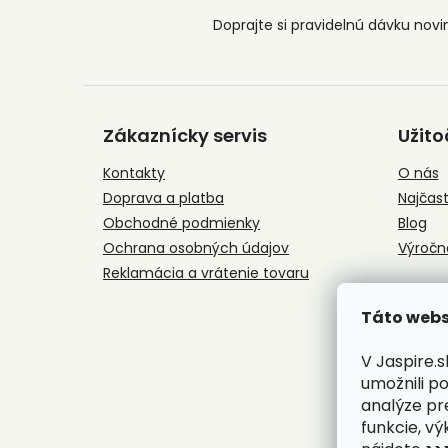
Z
á
Zákaznícky servis
Užito
p
ä
Kontakty
O nás
t
Doprava a platba
Najčast
i
e
Obchodné podmienky
Blog
Ochrana osobných údajov
Výročn
Reklamácia a vrátenie tovaru
Táto webs
V Jaspire.
umožnili p
analýze pr
funkcie, vý