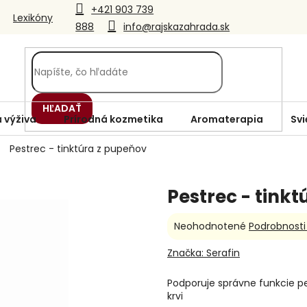
+421 903 739
Lexikóny
888
info@rajskazahrada.sk
HĽADAŤ
 výživa
Prírodná kozmetika
Aromaterapia
Svi
Pestrec - tinktúra z pupeňov
Pestrec - tink
Priemerné
Neohodnotené
Podrobnosti
hodnotenie
produktu
Značka:
Serafin
je
0,0
Podporuje správne funkcie pe
z
krvi
5