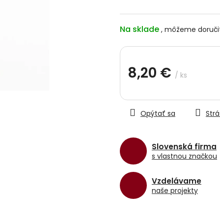
hviezdičiek.
Na sklade
8,20 €
/ ks
Jednotková
cena:
Opýtať sa
Strá
Slovenská firma
s vlastnou značkou
Vzdelávame
naše projekty