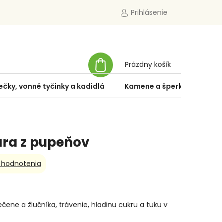
Prihlásenie
NÁKUPNÝ
Prázdny košík
KOŠÍK
ečky, vonné tyčinky a kadidlá
Kamene a šperky
Špe
túra z pupeňov
 hodnotenia
čene a žlučníka, trávenie, hladinu cukru a tuku v