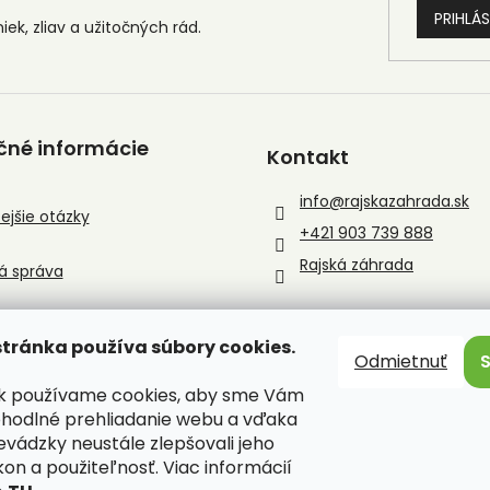
PRIHLÁS
čné informácie
Kontakt
info
@
rajskazahrada.sk
ejšie otázky
+421 903 739 888
Rajská záhrada
á správa
tránka používa súbory cookies.
Odmietnuť
sk používame cookies, aby sme Vám
ohodlné prehliadanie webu a vďaka
evádzky neustále zlepšovali jeho
kon a použiteľnosť. Viac informácií