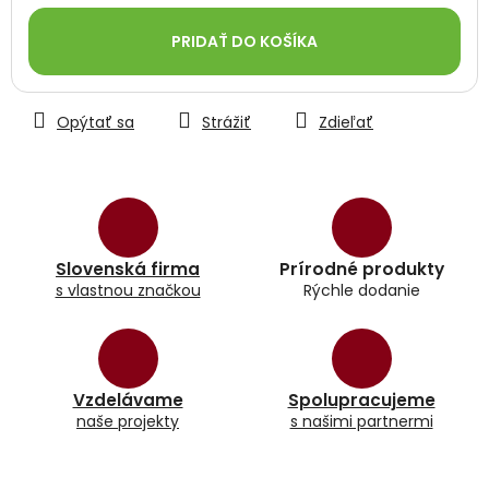
Jednotková
cena:
PRIDAŤ DO KOŠÍKA
Opýtať sa
Strážiť
Zdieľať
Slovenská firma
Prírodné produkty
s vlastnou značkou
Rýchle dodanie
Vzdelávame
Spolupracujeme
naše projekty
s našimi partnermi