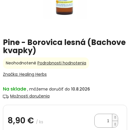
Pine - Borovica lesná (Bachove
kvapky)
Priemerné
Neohodnotené
Podrobnosti hodnotenia
hodnotenie
produktu
Značka:
Healing Herbs
je
0,0
Na sklade
10.8.2026
z
5
Možnosti doručenia
hviezdičiek.
8,90 €
/ ks