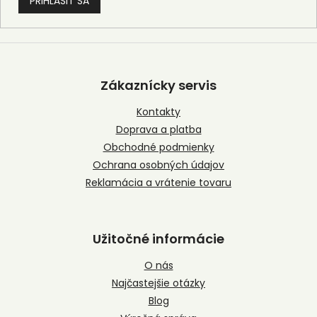
PRIHLÁSIŤ SA
Z
á
p
Zákaznícky servis
ä
t
Kontakty
i
Doprava a platba
e
Obchodné podmienky
Ochrana osobných údajov
Reklamácia a vrátenie tovaru
Užitočné informácie
O nás
Najčastejšie otázky
Blog