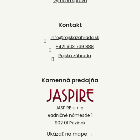
Výročná správa
Kontakt
info
@
rajskazahrada.sk
+421 903 739 888
Rajská záhrada
Kamenná predajňa
JASPIRE s. r. o.
Radničné námestie 1
902 01 Pezinok
Ukázať na mape →