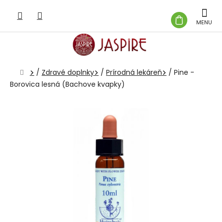
Prejsť
na
NÁKUP
obsah
KOŠÍK
Domov
/
Zdravé doplnky
/
Prírodná lekáreň
/
Pine -
Borovica lesná (Bachove kvapky)