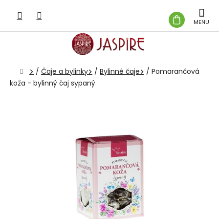
Prejsť
na
NÁKUP
obsah
KOŠÍK
Domov
/
Čaje a bylinky
/
Bylinné čaje
/
Pomarančová
koža - bylinný čaj sypaný