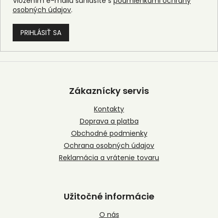
Vložením e-mailu súhlasíte s
podmienkami ochrany
osobných údajov
.
PRIHLÁSIŤ SA
Z
á
p
Zákaznícky servis
ä
t
Kontakty
i
Doprava a platba
e
Obchodné podmienky
Ochrana osobných údajov
Reklamácia a vrátenie tovaru
Užitočné informácie
O nás