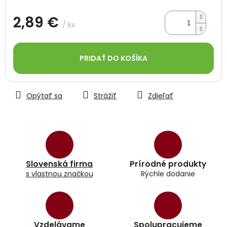
2,89 €
/ ks
Jednotková
cena:
PRIDAŤ DO KOŠÍKA
Opýtať sa
Strážiť
Zdieľať
Slovenská firma
Prírodné produkty
s vlastnou značkou
Rýchle dodanie
Vzdelávame
Spolupracujeme