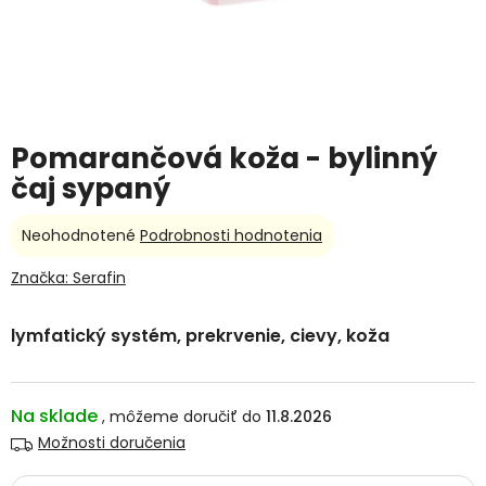
Pomarančová koža - bylinný
čaj sypaný
Priemerné
Neohodnotené
Podrobnosti hodnotenia
hodnotenie
produktu
Značka:
Serafin
je
0,0
lymfatický systém, prekrvenie, cievy, koža
z
5
hviezdičiek.
Na sklade
11.8.2026
Možnosti doručenia