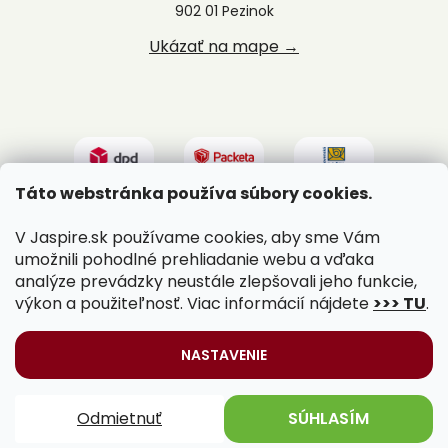
902 01 Pezinok
Ukázať na mape →
Táto webstránka používa súbory cookies.
V Jaspire.sk používame cookies, aby sme Vám
umožnili pohodlné prehliadanie webu a vďaka
analýze prevádzky neustále zlepšovali jeho funkcie,
výkon a použiteľnosť. Viac informácií nájdete
>>> TU
.
Vytvoril Shoptet
|
Upravil Balkys
NASTAVENIE
Copyright 2026
Jaspire.sk
. Všetky práva vyhradené.
Odmietnuť
SÚHLASÍM
Upraviť nastavenie cookies