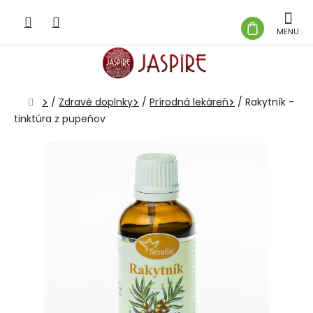
Prejsť
na
NÁKUP
obsah
KOŠÍK
Domov
/
Zdravé doplnky
/
Prírodná lekáreň
/
Rakytník -
tinktúra z pupeňov