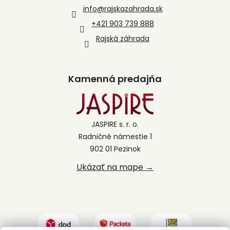
info
@
rajskazahrada.sk
+421 903 739 888
Rajská záhrada
Kamenná predajňa
JASPIRE s. r. o.
Radničné námestie 1
902 01 Pezinok
Ukázať na mape →