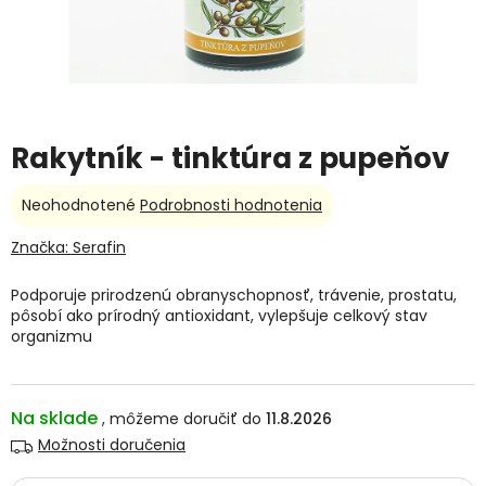
Rakytník - tinktúra z pupeňov
Priemerné
Neohodnotené
Podrobnosti hodnotenia
hodnotenie
produktu
Značka:
Serafin
je
0,0
Podporuje prirodzenú obranyschopnosť, trávenie, prostatu,
z
pôsobí ako prírodný antioxidant, vylepšuje celkový stav
5
organizmu
hviezdičiek.
Na sklade
11.8.2026
Možnosti doručenia