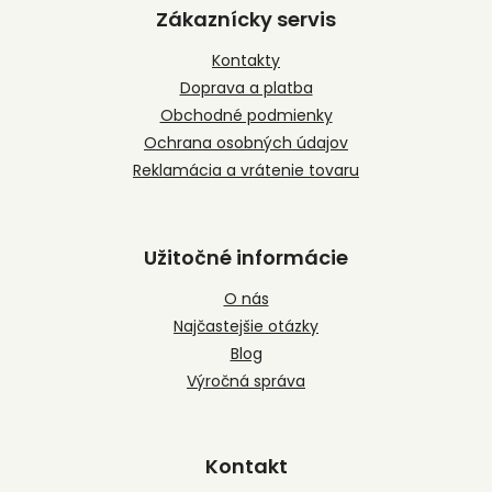
p
Zákaznícky servis
ä
t
Kontakty
i
Doprava a platba
e
Obchodné podmienky
Ochrana osobných údajov
Reklamácia a vrátenie tovaru
Užitočné informácie
O nás
Najčastejšie otázky
Blog
Výročná správa
Kontakt