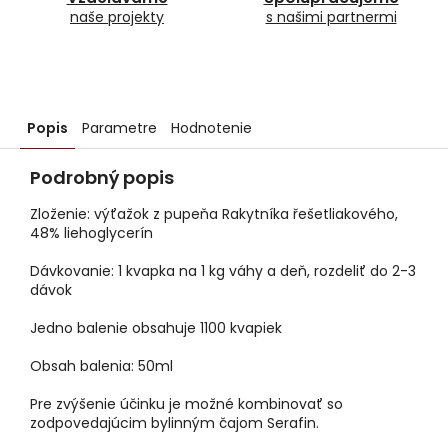
naše projekty
s našimi partnermi
Popis
Parametre
Hodnotenie
Podrobný popis
Zloženie: výťažok z pupeňa Rakytníka řešetliakového,
48% liehoglycerín
Dávkovanie: 1 kvapka na 1 kg váhy a deň, rozdeliť do 2-3
dávok
Jedno balenie obsahuje 1100 kvapiek
Obsah balenia: 50ml
Pre zvýšenie účinku je možné kombinovať so
zodpovedajúcim bylinným čajom Serafin.