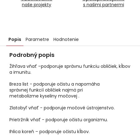
naše projekty
s našimi partnermi
Popis
Parametre
Hodnotenie
Podrobný popis
Žihľava vňať –podporuje správnu funkciu obličiek, kĺbov
a imunitu.
Breza list - podporuje očistu a napomáha
správnej funkcií obličiek najmä pri
metabolizme kyseliny močovej .
Zlatobyľ vňať - podporuje močové ústrojenstvo.
Prietržník vňať - podporuje očistu organizmu.
Ihlica koreň – podporuje očistu kĺbov.