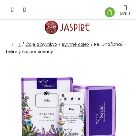
Prejsť
na
NÁKUP
obsah
KOŠÍK
Domov
/
Čaje a bylinky
/
Bylinné čaje
/
Re-Dna/Dna/ -
bylinný čaj porciovaný