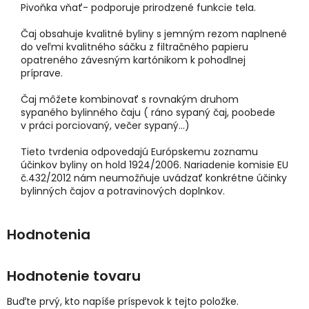
Pivoňka vňať- podporuje prirodzené funkcie tela.
Čaj obsahuje kvalitné byliny s jemným rezom naplnené
do veľmi kvalitného sáčku z filtračného papieru
opatreného závesným kartónikom k pohodlnej
príprave.
Čaj môžete kombinovať s rovnakým druhom
sypaného bylinného čaju ( ráno sypaný čaj, poobede
v práci porciovaný, večer sypaný...)
Tieto tvrdenia odpovedajú Európskemu zoznamu
účinkov byliny on hold 1924/2006. Nariadenie komisie EU
č.432/2012 nám neumožňuje uvádzať konkrétne účinky
bylinných čajov a potravinových doplnkov.
Hodnotenie tovaru
Buďte prvý, kto napíše príspevok k tejto položke.