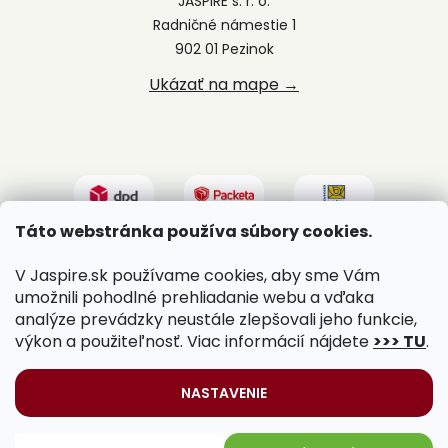
JASPIRE s. r. o.
Radničné námestie 1
902 01 Pezinok
Ukázať na mape →
Táto webstránka používa súbory cookies.
V Jaspire.sk používame cookies, aby sme Vám
umožnili pohodlné prehliadanie webu a vďaka
analýze prevádzky neustále zlepšovali jeho funkcie,
výkon a použiteľnosť. Viac informácií nájdete
>>> TU
.
Vytvoril Shoptet
|
Upravil Balkys
NASTAVENIE
Copyright 2026
Jaspire.sk
. Všetky práva vyhradené.