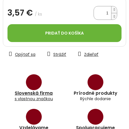
3,57 €
/ ks
Jednotková
cena:
PRIDAŤ DO KOŠÍKA
Opýtať sa
Strážiť
Zdieľať
Slovenská firma
Prírodné produkty
s vlastnou značkou
Rýchle dodanie
Vzdelávame
Spolupracujeme