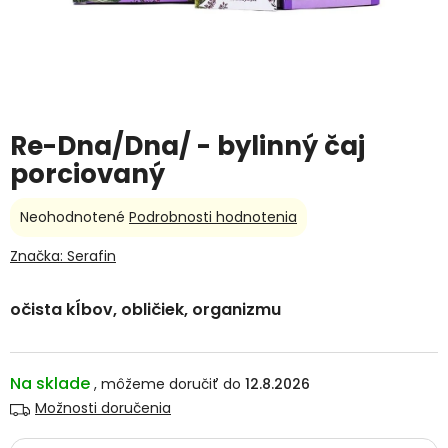
Re-Dna/Dna/ - bylinný čaj
porciovaný
Priemerné
Neohodnotené
Podrobnosti hodnotenia
hodnotenie
produktu
Značka:
Serafin
je
0,0
očista kĺbov, obličiek, organizmu
z
5
hviezdičiek.
Na sklade
12.8.2026
Možnosti doručenia