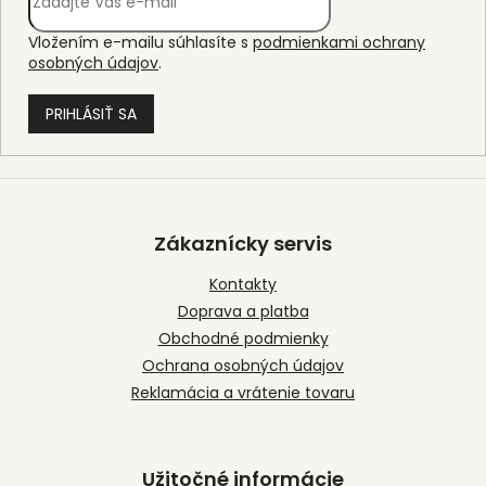
Vložením e-mailu súhlasíte s
podmienkami ochrany
osobných údajov
.
PRIHLÁSIŤ SA
Z
á
p
Zákaznícky servis
ä
t
Kontakty
i
Doprava a platba
e
Obchodné podmienky
Ochrana osobných údajov
Reklamácia a vrátenie tovaru
Užitočné informácie