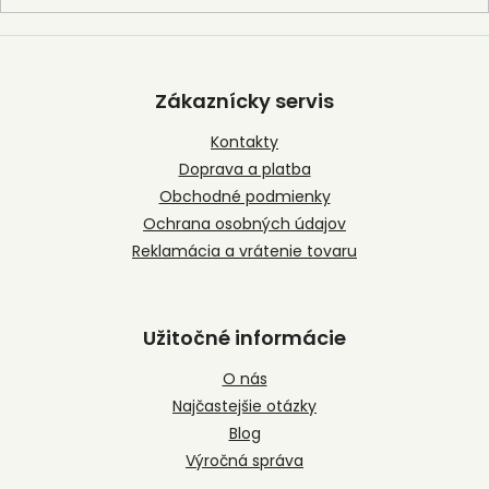
Z
á
p
Zákaznícky servis
ä
t
Kontakty
i
Doprava a platba
e
Obchodné podmienky
Ochrana osobných údajov
Reklamácia a vrátenie tovaru
Užitočné informácie
O nás
Najčastejšie otázky
Blog
Výročná správa