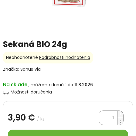
Sekaná BIO 24g
Priemerné
Neohodnotené
Podrobnosti hodnotenia
hodnotenie
produktu
Značka:
Sanus Via
je
0,0
Na sklade
11.8.2026
z
5
Možnosti doručenia
hviezdičiek.
3,90 €
/ ks
Jednotková
cena: