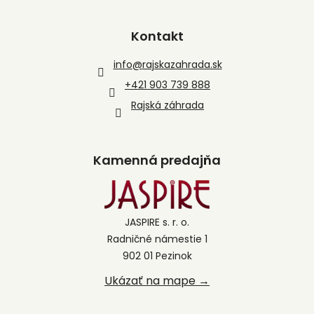
Kontakt
info
@
rajskazahrada.sk
+421 903 739 888
Rajská záhrada
Kamenná predajňa
JASPIRE s. r. o.
Radničné námestie 1
902 01 Pezinok
Ukázať na mape →