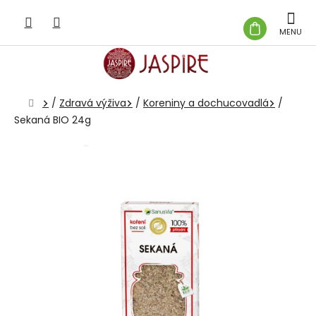
Prejsť
na
NÁKUP
obsah
KOŠÍK
Domov
/
Zdravá výživa
/
Koreniny a dochucovadlá
/
Sekaná BIO 24g