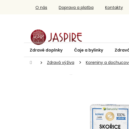
Prejsť
O nás
Doprava a platba
Kontakty
na
obsah
Zdravé doplnky
Čaje a bylinky
Zdravá
Domov
Zdravá výživa
Koreniny a dochucov