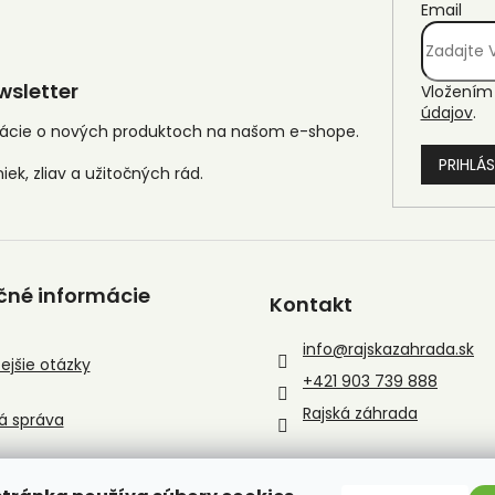
Email
sletter
Vložením 
údajov
.
mácie o nových produktoch na našom e-shope.
PRIHLÁS
čné informácie
Kontakt
info
@
rajskazahrada.sk
ejšie otázky
+421 903 739 888
Rajská záhrada
á správa