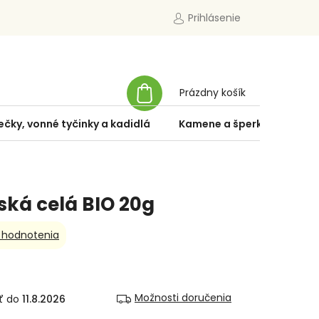
Prihlásenie
NÁKUPNÝ
Prázdny košík
KOŠÍK
ečky, vonné tyčinky a kadidlá
Kamene a šperky
Špe
ská celá BIO 20g
 hodnotenia
Možnosti doručenia
11.8.2026