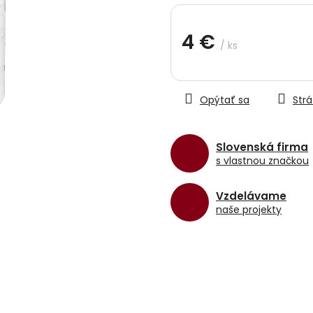
hviezdičiek.
4 €
/ ks
Jednotková
cena:
Opýtať sa
Strá
Slovenská firma
s vlastnou značkou
Vzdelávame
naše projekty