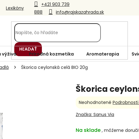
+421 903 739
Lexikóny
888
info@rajskazahrada.sk
HĽADAŤ
 výživa
Prírodná kozmetika
Aromaterapia
Svi
adlá
Škorica ceylonská celá BIO 20g
Škorica ceylon
Priemerné
Neohodnotené
Podrobnosti
hodnotenie
produktu
Značka:
Sanus Via
je
0,0
Na sklade
z
5