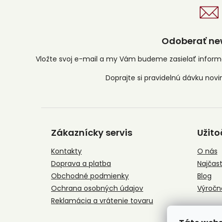
Odoberať new
Vložte svoj e-mail a my Vám budeme zasielať infor
Z
á
Zákaznícky servis
Užito
p
ä
Kontakty
O nás
t
Doprava a platba
Najčast
i
e
Obchodné podmienky
Blog
Ochrana osobných údajov
Výročn
Reklamácia a vrátenie tovaru