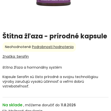
Štítna žľaza - prírodné kapsule
Priemerné
Neohodnotené
Podrobnosti hodnotenia
hodnotenie
produktu
Značka:
Serafin
je
0,0
štítna žľaza a hormonálny systém
z
5
Kapsule Serafin sú čisto prírodné a svojou technológiou
hviezdičiek.
výroby zaručujú vysokú účinnosť a veľmi dobrú
vstrebateľnosť.
Na sklade
11.8.2026