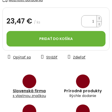
Možnosti doručenia
23,47 €
/ ks
Jednotková
cena:
PRIDAŤ DO KOŠÍKA
Opýtať sa
Strážiť
Zdieľať
Slovenská firma
Prírodné produkty
s vlastnou značkou
Rýchle dodanie