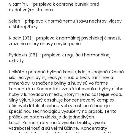
Vitamín E - prispieva k ochrane buniek pred
oxidativným stresom
Selen - prispieva k normálnemu stavu nechtov, vlasov
a štítnej žľazy
Niacin (B3) - prispieva k normálnej psychickej činnosti,
zníženiu miery únavy a vyčerpania
Pyridoxin (B6) - prispieva k regulácií hormonálnej
aktivity
Unikátne prírodné bylinné kapsle, kde je spojená úžasná
sila liečivých bylín, liečivých hub a tiež vitamínov a
minerálov. Označené byliny a huby sú vo forme
koncentrátu. Koncentrát vzniká luhovaním byliny alebo
huby v luhovacom médiu, ktorým je najčastejšie voda.
Silný výluh, ktorý obsahuje koncentrovaný komplex
účinných látok obsiahnutých v rastline či hube je
špeciálnou technológiou vysušený na prášok. Tento
prášok sa potom dávkuje do jednotlivých
kasulí. Koncentráty majú vysokú kvalitu, vysokú
vstrebateľnosť a sú veľmi účinné. Koncentráty