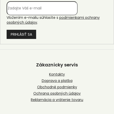
Vložením e-mailu súhlasíte s
podmienkami ochrany
osobných údajov
.
PRIHLÁSIŤ SA
Z
á
p
Zákaznícky servis
ä
t
Kontakty
i
Doprava a platba
e
Obchodné podmienky
Ochrana osobných údajov
Reklamácia a vrátenie tovaru