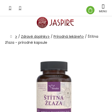
Prejsť
na
NÁKUP
obsah
KOŠÍK
Domov
/
Zdravé doplnky
/
Prírodná lekáreň
/
Štítna
žľaza - prírodné kapsule