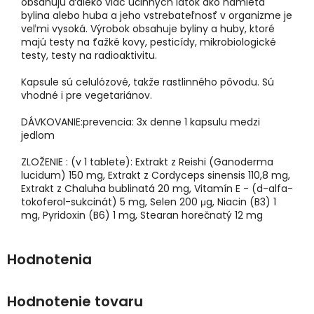
obsahujú ďaleko viac účinných látok ako namletá
bylina alebo huba a jeho vstrebateľnosť v organizme je
veľmi vysoká. Výrobok obsahuje byliny a huby, ktoré
majú testy na ťažké kovy, pesticídy, mikrobiologické
testy, testy na radioaktivitu.
Kapsule sú celulózové, takže rastlinného pôvodu. Sú
vhodné i pre vegetariánov.
DÁVKOVANIE:prevencia: 3x denne 1 kapsulu medzi
jedlom
ZLOŽENIE : (v 1 tablete): Extrakt z Reishi (Ganoderma
lucidum) 150 mg, Extrakt z Cordyceps sinensis 110,8 mg,
Extrakt z Chaluha bublinatá 20 mg, Vitamín E - (d-alfa-
tokoferol-sukcinát) 5 mg, Selen 200 μg, Niacin (B3) 1
mg, Pyridoxin (B6) 1 mg, Stearan horečnatý 12 mg
Hodnotenie tovaru