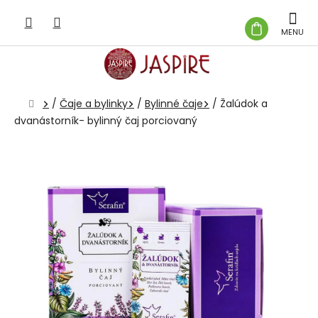
Prejsť
na
NÁKUP
obsah
KOŠÍK
Domov
/
Čaje a bylinky
/
Bylinné čaje
/
Žalúdok a
dvanástorník- bylinný čaj porciovaný