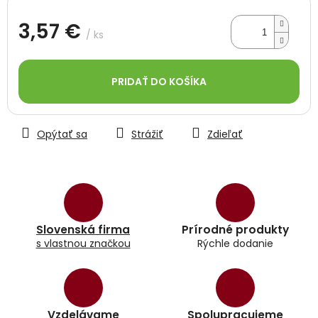
3,57 €
/ ks
Jednotková
cena:
PRIDAŤ DO KOŠÍKA
Opýtať sa
Strážiť
Zdieľať
Slovenská firma
Prírodné produkty
s vlastnou značkou
Rýchle dodanie
Vzdelávame
Spolupracujeme