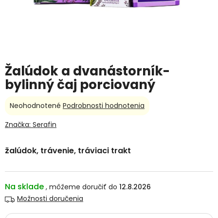
Žalúdok a dvanástorník-
bylinný čaj porciovaný
Priemerné
Neohodnotené
Podrobnosti hodnotenia
hodnotenie
produktu
Značka:
Serafin
je
0,0
žalúdok, trávenie, tráviaci trakt
z
5
hviezdičiek.
Na sklade
12.8.2026
Možnosti doručenia