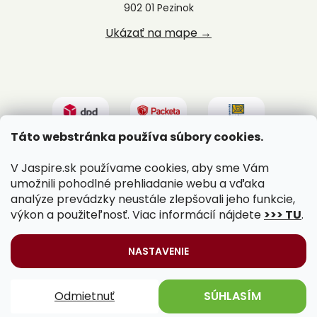
902 01 Pezinok
Ukázať na mape →
Táto webstránka používa súbory cookies.
V Jaspire.sk používame cookies, aby sme Vám
umožnili pohodlné prehliadanie webu a vďaka
analýze prevádzky neustále zlepšovali jeho funkcie,
výkon a použiteľnosť. Viac informácií nájdete
>>> TU
.
Vytvoril Shoptet
|
Upravil Balkys
NASTAVENIE
Copyright 2026
Jaspire.sk
. Všetky práva vyhradené.
Odmietnuť
SÚHLASÍM
Upraviť nastavenie cookies