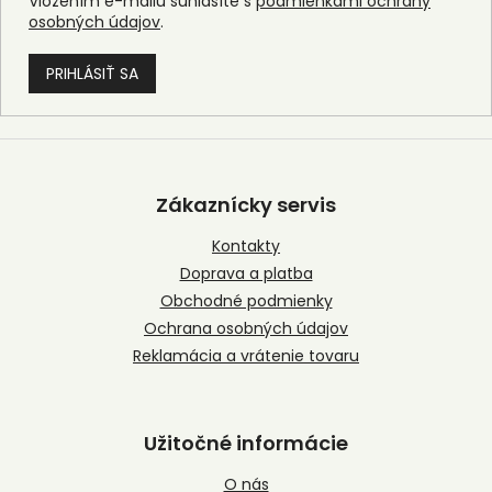
Vložením e-mailu súhlasíte s
podmienkami ochrany
osobných údajov
.
PRIHLÁSIŤ SA
Z
á
p
Zákaznícky servis
ä
t
Kontakty
i
Doprava a platba
e
Obchodné podmienky
Ochrana osobných údajov
Reklamácia a vrátenie tovaru
Užitočné informácie
O nás