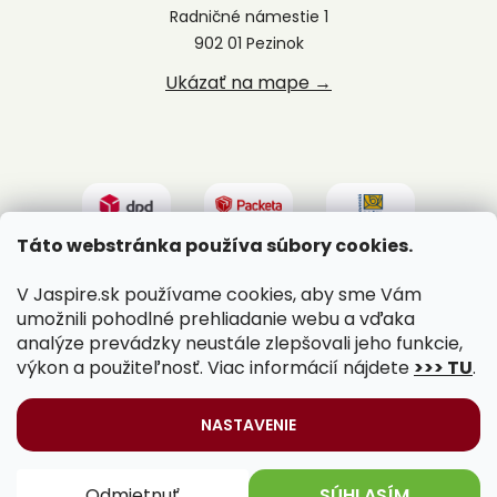
Radničné námestie 1
902 01 Pezinok
Ukázať na mape →
Táto webstránka používa súbory cookies.
V Jaspire.sk používame cookies, aby sme Vám
umožnili pohodlné prehliadanie webu a vďaka
analýze prevádzky neustále zlepšovali jeho funkcie,
výkon a použiteľnosť. Viac informácií nájdete
>>> TU
.
Vytvoril Shoptet
|
Upravil Balkys
NASTAVENIE
Copyright 2026
Jaspire.sk
. Všetky práva vyhradené.
Odmietnuť
SÚHLASÍM
Upraviť nastavenie cookies