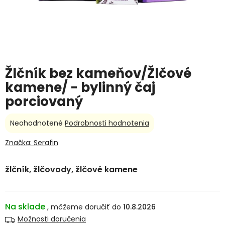
Žlčník bez kameňov/Žlčové
kamene/ - bylinný čaj
porciovaný
Priemerné
Neohodnotené
Podrobnosti hodnotenia
hodnotenie
produktu
Značka:
Serafin
je
0,0
žlčník, žlčovody, žlčové kamene
z
5
hviezdičiek.
Na sklade
10.8.2026
Možnosti doručenia