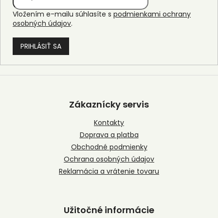
Vložením e-mailu súhlasíte s
podmienkami ochrany
osobných údajov
.
PRIHLÁSIŤ SA
Z
á
p
Zákaznícky servis
ä
t
Kontakty
i
Doprava a platba
e
Obchodné podmienky
Ochrana osobných údajov
Reklamácia a vrátenie tovaru
Užitočné informácie