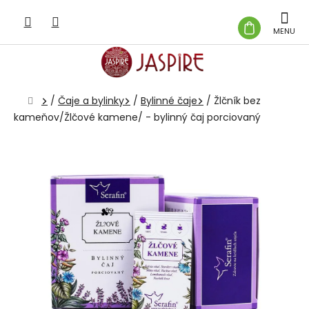
Prejsť
na
NÁKUP
obsah
KOŠÍK
Domov
/
Čaje a bylinky
/
Bylinné čaje
/
Žlčník bez
kameňov/Žlčové kamene/ - bylinný čaj porciovaný