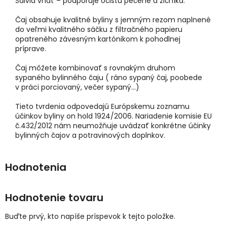
Šalvia vňať – podporuje očistu pečene a žlčníka.
Čaj obsahuje kvalitné byliny s jemným rezom naplnené
do veľmi kvalitného sáčku z filtračného papieru
opatreného závesným kartónikom k pohodlnej
príprave.
Čaj môžete kombinovať s rovnakým druhom
sypaného bylinného čaju ( ráno sypaný čaj, poobede
v práci porciovaný, večer sypaný...)
Tieto tvrdenia odpovedajú Európskemu zoznamu
účinkov byliny on hold 1924/2006. Nariadenie komisie EU
č.432/2012 nám neumožňuje uvádzať konkrétne účinky
bylinných čajov a potravinových doplnkov.
Hodnotenie tovaru
Buďte prvý, kto napíše príspevok k tejto položke.