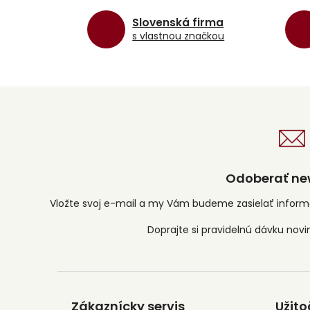
Slovenská firma
s vlastnou značkou
Odoberať new
Vložte svoj e-mail a my Vám budeme zasielať infor
Z
á
Zákaznícky servis
Užito
p