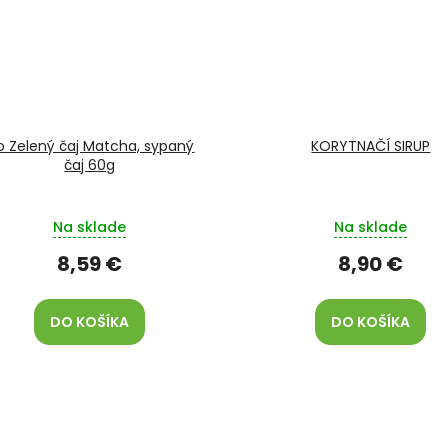
o Zelený čaj Matcha, sypaný
KORYTNAČÍ SIRUP
čaj 60g
Na sklade
Na sklade
8,59 €
8,90 €
DO KOŠÍKA
DO KOŠÍKA