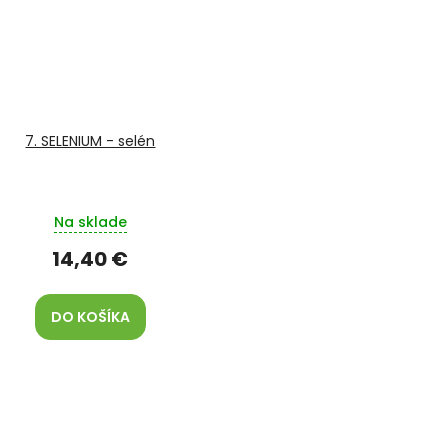
7. SELENIUM - selén
Na sklade
14,40 €
DO KOŠÍKA
O
v
l