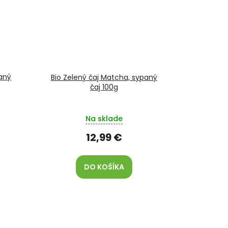
vaný
Bio Zelený čaj Matcha, sypaný
čaj 100g
Na sklade
12,99 €
DO KOŠÍKA