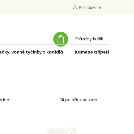
Prihlásenie
NÁKUPNÝ
Prázdny košík
KOŠÍK
ečky, vonné tyčinky a kadidlá
Kamene a šperky
Špe
edne
16
položiek celkom