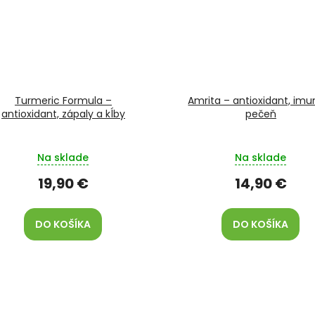
Turmeric Formula –
Amrita – antioxidant, imun
antioxidant, zápaly a kĺby
pečeň
Na sklade
Na sklade
19,90 €
14,90 €
DO KOŠÍKA
DO KOŠÍKA