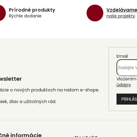
á
d
Prírodné produkty
Vzdelávam
a
Rýchle dodanie
naše projekty
c
i
e
p
r
v
k
Email
y
v
ý
p
sletter
Vložením 
i
údajov
.
s
mácie o nových produktoch na našom e-shope.
u
PRIHLÁS
čné informácie