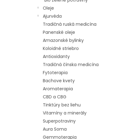
Bio zelené potraviny
p
i
Oleje
r
s
Ajurvéda
o
p
d
r
Tradičná ruská medicína
u
o
Panenské oleje
k
d
Amazonské bylinky
t
u
Koloidné striebro
o
k
Antioxidanty
v
t
Tradičná čínska medicína
o
v
Fytoterapia
Bachove kvety
Aromaterapia
CBD a CBG
Tinktúry bez liehu
Vitamíny a minerály
Superpotraviny
Aura Soma
Gemmoterapia