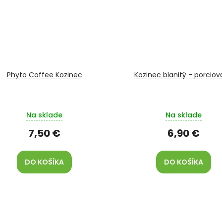
Phyto Coffee Kozinec
Kozinec blanitý - porcio
Na sklade
Na sklade
7,50 €
6,90 €
DO KOŠÍKA
DO KOŠÍKA