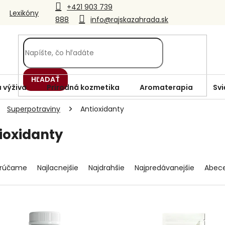
+421 903 739
Lexikóny
888
info@rajskazahrada.sk
HĽADAŤ
 výživa
Prírodná kozmetika
Aromaterapia
Svi
Superpotraviny
Antioxidanty
ioxidanty
rúčame
Najlacnejšie
Najdrahšie
Najpredávanejšie
Abec